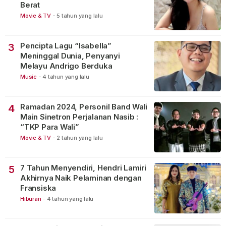
Berat
Movie & TV
-
5 tahun yang lalu
Pencipta Lagu “Isabella”
3
Meninggal Dunia, Penyanyi
Melayu Andrigo Berduka
Music
-
4 tahun yang lalu
Ramadan 2024, Personil Band Wali
4
Main Sinetron Perjalanan Nasib :
“TKP Para Wali”
Movie & TV
-
2 tahun yang lalu
7 Tahun Menyendiri, Hendri Lamiri
5
Akhirnya Naik Pelaminan dengan
Fransiska
Hiburan
-
4 tahun yang lalu