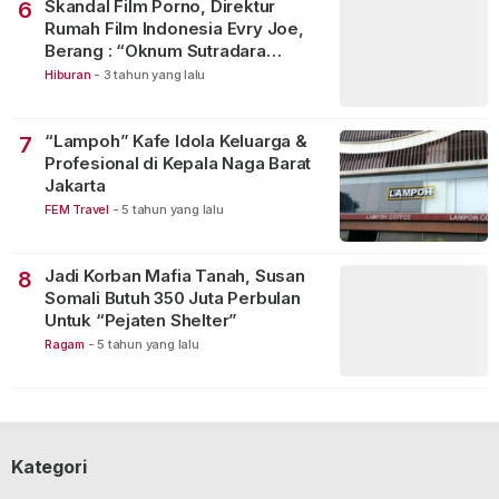
Skandal Film Porno, Direktur
6
Rumah Film Indonesia Evry Joe,
Berang : “Oknum Sutradara
Merusak Perfilman Indonesia”!
Hiburan
-
3 tahun yang lalu
“Lampoh” Kafe Idola Keluarga &
7
Profesional di Kepala Naga Barat
Jakarta
FEM Travel
-
5 tahun yang lalu
Jadi Korban Mafia Tanah, Susan
8
Somali Butuh 350 Juta Perbulan
Untuk “Pejaten Shelter”
Ragam
-
5 tahun yang lalu
Kategori