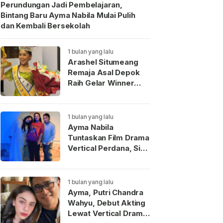
Perundungan Jadi Pembelajaran,
Bintang Baru Ayma Nabila Mulai Pulih
dan Kembali Bersekolah
1 bulan yang lalu
Arashel Situmeang
Remaja Asal Depok
Raih Gelar Winner
Duta Anak Indonesia
2026
1 bulan yang lalu
Ayma Nabila
Tuntaskan Film Drama
Vertical Perdana, Siap
Menjadi Wajah Baru
Aktris Muda
Indonesia
1 bulan yang lalu
Ayma, Putri Chandra
Wahyu, Debut Akting
Lewat Vertical Drama