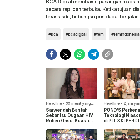
BCA Digital membantu pasangan muda 
secara rapi dan terbuka. Ketika tujuan di
terasa adil, hubungan pun dapat berjalan
#bca
#bcadigital
#fem
#femindonesia
Headline
-
30 menit yang
Headline
-
2 jam yan
lalu
Sarwendah Bantah
POND’S Perkena
Sebar Isu Dugaan HIV
Teknologi Niasor
Ruben Onsu, Kuasa
di PIT XXI PERD
Hukum Beri Klarifikasi
2026, Usung Ko
“Real Glow” Ber
Sains