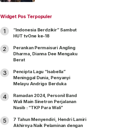
“Satu Nama Dua Hati”
Widget Pos Terpopuler
“Indonesia Berdzikir” Sambut
1
HUT tvOne ke-18
Perankan Permaisuri Angling
2
Dharma, Dianna Dee Mengaku
Berat
Pencipta Lagu “Isabella”
3
Meninggal Dunia, Penyanyi
Melayu Andrigo Berduka
Ramadan 2024, Personil Band
4
Wali Main Sinetron Perjalanan
Nasib : “TKP Para Wali”
7 Tahun Menyendiri, Hendri Lamiri
5
Akhirnya Naik Pelaminan dengan