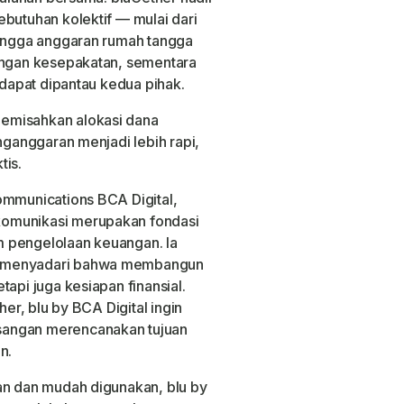
ebutuhan kolektif — mulai dari
hingga anggaran rumah tangga
dengan kesepakatan, sementara
 dapat dipantau kedua pihak.
emisahkan alokasi dana
enganggaran menjadi lebih rapi,
tis.
ommunications BCA Digital,
komunikasi merupakan fondasi
 pengelolaan keuangan. Ia
a menyadari bahwa membangun
api juga kesiapan finansial.
her, blu by BCA Digital ingin
sangan merencanakan tujuan
n.
an dan mudah digunakan, blu by