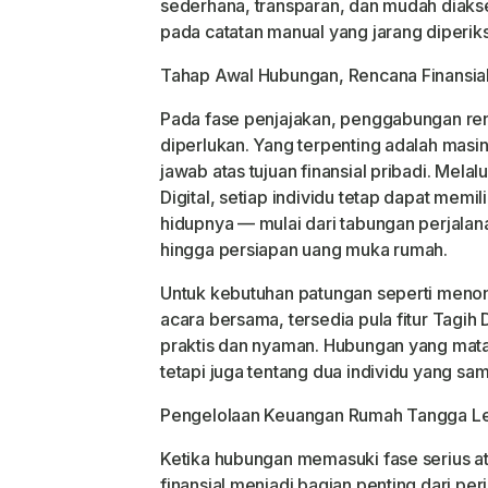
sederhana, transparan, dan mudah diak
pada catatan manual yang jarang diperik
Tahap Awal Hubungan, Rencana Finansia
Pada fase penjajakan, penggabungan re
diperlukan. Yang terpenting adalah masi
jawab atas tujuan finansial pribadi. Melal
Digital, setiap individu tetap dapat memi
hidupnya — mulai dari tabungan perjala
hingga persiapan uang muka rumah.
Untuk kebutuhan patungan seperti menon
acara bersama, tersedia pula fitur Tag
praktis dan nyaman. Hubungan yang mata
tetapi juga tentang dua individu yang sam
Pengelolaan Keuangan Rumah Tangga Leb
Ketika hubungan memasuki fase serius a
finansial menjadi bagian penting dari pe