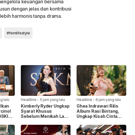
mengelola keuangan bersama
susun dengan jelas dan kontribusi
 lebih harmonis tanpa drama.
#femlifestyle
g lalu
Headline
-
5 jam yang lalu
Headline
-
6 jam yang lalu
lkan
Kimberly Ryder Ungkap
Ghea Indrawari Rilis
cinol
Syarat Khusus
Album Rasi Bintang,
OSKI
Sebelum Menikah Lagi,
Ungkap Kisah Cinta
nsep
Tak Ingin Salah Pilih
Gen Z
basis
Pasangan