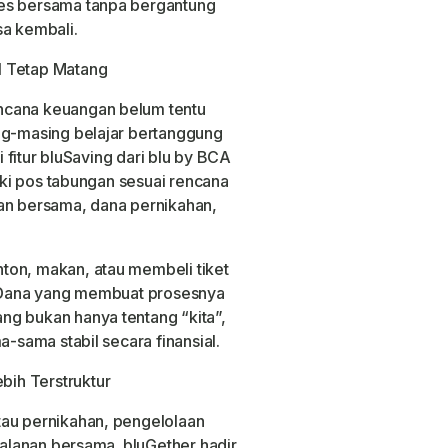
ses bersama tanpa bergantung
sa kembali.
l Tetap Matang
ncana keuangan belum tentu
ng-masing belajar bertanggung
ui fitur bluSaving dari blu by BCA
liki pos tabungan sesuai rencana
nan bersama, dana pernikahan,
ton, makan, atau membeli tiket
ih Dana yang membuat prosesnya
ng bukan hanya tentang “kita”,
a-sama stabil secara finansial.
ih Terstruktur
tau pernikahan, pengelolaan
rjalanan bersama. bluGether hadir