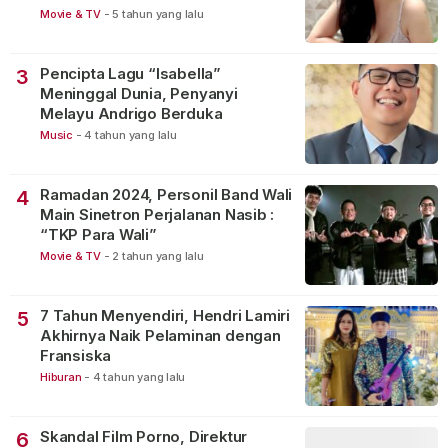
Movie & TV
-
5 tahun yang lalu
Pencipta Lagu “Isabella”
3
Meninggal Dunia, Penyanyi
Melayu Andrigo Berduka
Music
-
4 tahun yang lalu
Ramadan 2024, Personil Band Wali
4
Main Sinetron Perjalanan Nasib :
“TKP Para Wali”
Movie & TV
-
2 tahun yang lalu
7 Tahun Menyendiri, Hendri Lamiri
5
Akhirnya Naik Pelaminan dengan
Fransiska
Hiburan
-
4 tahun yang lalu
Skandal Film Porno, Direktur
6