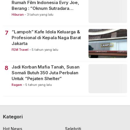
Rumah Film Indonesia Evry Joe,
Berang : “Oknum Sutradara
Merusak Perfilman Indonesia”!
Hiburan
-
3 tahun yang lalu
“Lampoh” Kafe Idola Keluarga &
7
Profesional di Kepala Naga Barat
Jakarta
FEM Travel
-
5 tahun yang lalu
Jadi Korban Mafia Tanah, Susan
8
Somali Butuh 350 Juta Perbulan
Untuk “Pejaten Shelter”
Ragam
-
5 tahun yang lalu
Kategori
Hot News
Selebriti