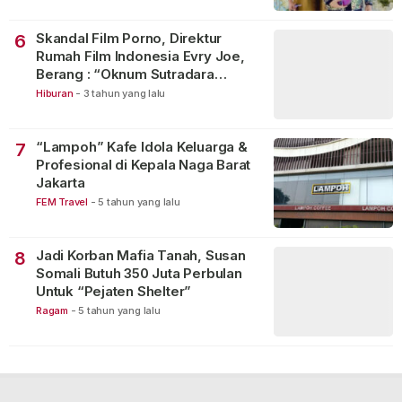
Skandal Film Porno, Direktur
6
Rumah Film Indonesia Evry Joe,
Berang : “Oknum Sutradara
Merusak Perfilman Indonesia”!
Hiburan
-
3 tahun yang lalu
“Lampoh” Kafe Idola Keluarga &
7
Profesional di Kepala Naga Barat
Jakarta
FEM Travel
-
5 tahun yang lalu
Jadi Korban Mafia Tanah, Susan
8
Somali Butuh 350 Juta Perbulan
Untuk “Pejaten Shelter”
Ragam
-
5 tahun yang lalu