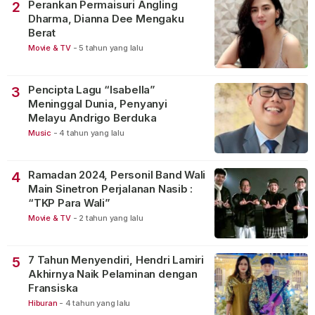
Perankan Permaisuri Angling
2
Dharma, Dianna Dee Mengaku
Berat
Movie & TV
-
5 tahun yang lalu
Pencipta Lagu “Isabella”
3
Meninggal Dunia, Penyanyi
Melayu Andrigo Berduka
Music
-
4 tahun yang lalu
Ramadan 2024, Personil Band Wali
4
Main Sinetron Perjalanan Nasib :
“TKP Para Wali”
Movie & TV
-
2 tahun yang lalu
7 Tahun Menyendiri, Hendri Lamiri
5
Akhirnya Naik Pelaminan dengan
Fransiska
Hiburan
-
4 tahun yang lalu