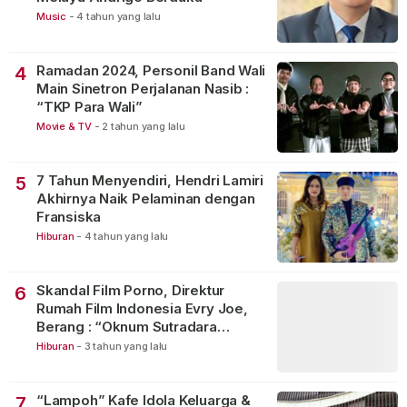
Music
-
4 tahun yang lalu
Ramadan 2024, Personil Band Wali
4
Main Sinetron Perjalanan Nasib :
“TKP Para Wali”
Movie & TV
-
2 tahun yang lalu
7 Tahun Menyendiri, Hendri Lamiri
5
Akhirnya Naik Pelaminan dengan
Fransiska
Hiburan
-
4 tahun yang lalu
Skandal Film Porno, Direktur
6
Rumah Film Indonesia Evry Joe,
Berang : “Oknum Sutradara
Merusak Perfilman Indonesia”!
Hiburan
-
3 tahun yang lalu
“Lampoh” Kafe Idola Keluarga &
7