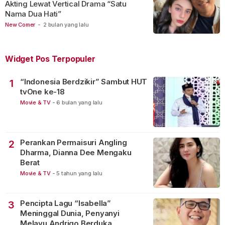
Akting Lewat Vertical Drama “Satu
Nama Dua Hati”
New Comer
-
2 bulan yang lalu
Widget Pos Terpopuler
“Indonesia Berdzikir” Sambut HUT
1
tvOne ke-18
Movie & TV
-
6 bulan yang lalu
Perankan Permaisuri Angling
2
Dharma, Dianna Dee Mengaku
Berat
Movie & TV
-
5 tahun yang lalu
Pencipta Lagu “Isabella”
3
Meninggal Dunia, Penyanyi
Melayu Andrigo Berduka