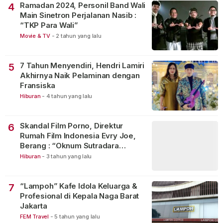
Ramadan 2024, Personil Band Wali
4
Main Sinetron Perjalanan Nasib :
“TKP Para Wali”
Movie & TV
-
2 tahun yang lalu
7 Tahun Menyendiri, Hendri Lamiri
5
Akhirnya Naik Pelaminan dengan
Fransiska
Hiburan
-
4 tahun yang lalu
Skandal Film Porno, Direktur
6
Rumah Film Indonesia Evry Joe,
Berang : “Oknum Sutradara
Merusak Perfilman Indonesia”!
Hiburan
-
3 tahun yang lalu
“Lampoh” Kafe Idola Keluarga &
7
Profesional di Kepala Naga Barat
Jakarta
FEM Travel
-
5 tahun yang lalu