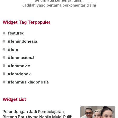
Belum ada komentar disini
Jadilah yang pertama berkomentar disini
Widget Tag Terpopuler
#
featured
#
#femindonesia
#
#fem
#
#femnasional
#
#femmovie
#
#femdepok
#
#femmusikindonesia
Widget List
Perundungan Jadi Pembelajaran,
Bintang Baru Ayma Nabila Mulai Pulih