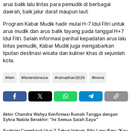
arus balik lalu lintas para pemudik di berbagai
daerah, baik jalur darat maupun laut.
Program Kabar Mudik hadir mulai H-7 Idul Fitri untuk
arus mudik dan arus balik tayang pada tanggal H+7
Idul Fitri. Selain informasi perihal kepadatan arus lalu
lintas pemudik, Kabar Mudik juga mengabarkan
liputan destinasi wisata dan kuliner khas di sejumlah
kota.
#fem
#femindonesia
#ramadhan2026
#tvone
Aktor Chandra Wahyu Konfirmasi Rumah Tangga dengan
Sylvia Nabila Berakhir: “Ini Semua Salah Saya”
Syahrini Comeback Usai 7 Tahun Vakum, Rilis Lagu Baru “Kau