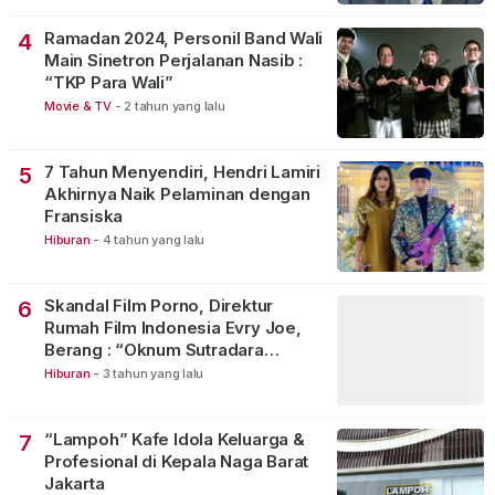
Ramadan 2024, Personil Band Wali
4
Main Sinetron Perjalanan Nasib :
“TKP Para Wali”
Movie & TV
-
2 tahun yang lalu
7 Tahun Menyendiri, Hendri Lamiri
5
Akhirnya Naik Pelaminan dengan
Fransiska
Hiburan
-
4 tahun yang lalu
Skandal Film Porno, Direktur
6
Rumah Film Indonesia Evry Joe,
Berang : “Oknum Sutradara
Merusak Perfilman Indonesia”!
Hiburan
-
3 tahun yang lalu
“Lampoh” Kafe Idola Keluarga &
7
Profesional di Kepala Naga Barat
Jakarta