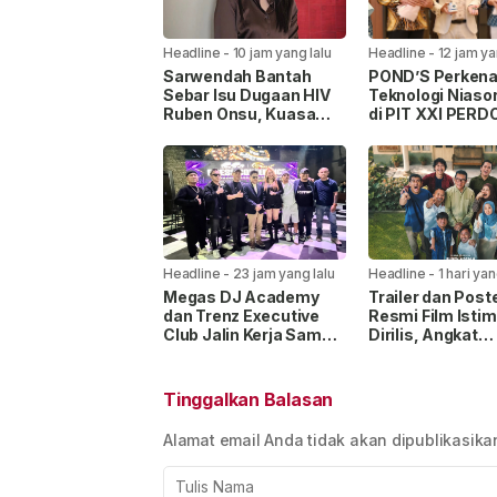
Headline
-
10 jam yang lalu
Headline
-
12 jam ya
Sarwendah Bantah
POND’S Perkena
Sebar Isu Dugaan HIV
Teknologi Niasor
Ruben Onsu, Kuasa
di PIT XXI PERD
Hukum Beri Klarifikasi
2026, Usung Ko
“Real Glow” Ber
Sains
Headline
-
23 jam yang lalu
Headline
-
1 hari yan
Megas DJ Academy
Trailer dan Post
dan Trenz Executive
Resmi Film Isti
Club Jalin Kerja Sama,
Dirilis, Angkat
Siapkan Wadah Cetak
Perjalanan Anak
DJ Profesional
Disabilitas Menc
Sosok Ayah
Tinggalkan Balasan
Alamat email Anda tidak akan dipublikasika