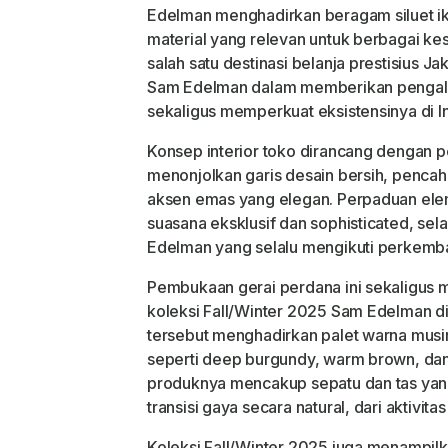
Edelman menghadirkan beragam siluet ik
material yang relevan untuk berbagai ke
salah satu destinasi belanja prestisius 
Sam Edelman dalam memberikan pengala
sekaligus memperkuat eksistensinya di I
Konsep interior toko dirancang dengan
menonjolkan garis desain bersih, pencah
aksen emas yang elegan. Perpaduan ele
suasana eksklusif dan sophisticated, sel
Edelman yang selalu mengikuti perkemb
Pembukaan gerai perdana ini sekaligus
koleksi Fall/Winter 2025 Sam Edelman di 
tersebut menghadirkan palet warna musi
seperti deep burgundy, warm brown, dan 
produknya mencakup sepatu dan tas ya
transisi gaya secara natural, dari aktivita
Koleksi Fall/Winter 2025 juga menampilk