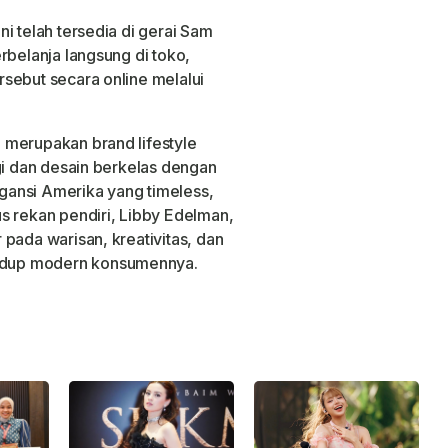
i telah tersedia di gerai Sam
rbelanja langsung di toko,
sebut secara online melalui
 merupakan brand lifestyle
gi dan desain berkelas dengan
legansi Amerika yang timeless,
s rekan pendiri, Libby Edelman,
pada warisan, kreativitas, dan
idup modern konsumennya.