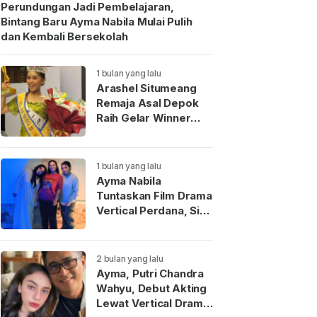
Perundungan Jadi Pembelajaran,
Bintang Baru Ayma Nabila Mulai Pulih
dan Kembali Bersekolah
1 bulan yang lalu
Arashel Situmeang
Remaja Asal Depok
Raih Gelar Winner
Duta Anak Indonesia
2026
1 bulan yang lalu
Ayma Nabila
Tuntaskan Film Drama
Vertical Perdana, Siap
Menjadi Wajah Baru
Aktris Muda
Indonesia
2 bulan yang lalu
Ayma, Putri Chandra
Wahyu, Debut Akting
Lewat Vertical Drama