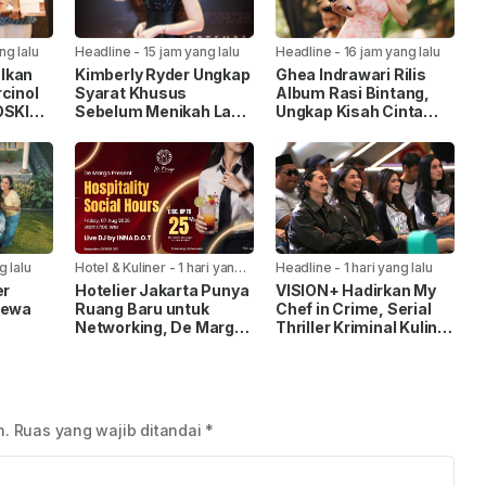
ng lalu
Headline
-
15 jam yang lalu
Headline
-
16 jam yang lalu
lkan
Kimberly Ryder Ungkap
Ghea Indrawari Rilis
cinol
Syarat Khusus
Album Rasi Bintang,
OSKI
Sebelum Menikah Lagi,
Ungkap Kisah Cinta
nsep
Tak Ingin Salah Pilih
Gen Z
basis
Pasangan
g lalu
Hotel & Kuliner
-
1 hari yang
Headline
-
1 hari yang lalu
lalu
er
Hotelier Jakarta Punya
VISION+ Hadirkan My
mewa
Ruang Baru untuk
Chef in Crime, Serial
Networking, De Margo
Thriller Kriminal Kuliner
Gelar Hospitality Social
Pertama di Indonesia
ari
Hours
n.
Ruas yang wajib ditandai
*