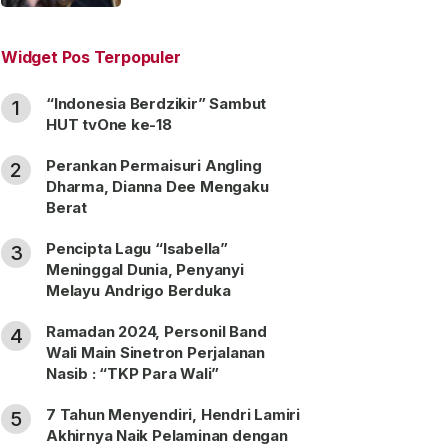
“Satu Nama Dua Hati”
Widget Pos Terpopuler
“Indonesia Berdzikir” Sambut
1
HUT tvOne ke-18
Perankan Permaisuri Angling
2
Dharma, Dianna Dee Mengaku
Berat
Pencipta Lagu “Isabella”
3
Meninggal Dunia, Penyanyi
Melayu Andrigo Berduka
Ramadan 2024, Personil Band
4
Wali Main Sinetron Perjalanan
Nasib : “TKP Para Wali”
7 Tahun Menyendiri, Hendri Lamiri
5
Akhirnya Naik Pelaminan dengan