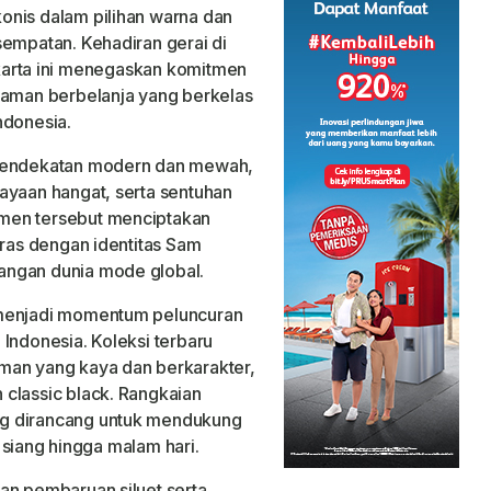
onis dalam pilihan warna dan
sempatan. Kehadiran gerai di
Jakarta ini menegaskan komitmen
man berbelanja yang berkelas
ndonesia.
 pendekatan modern dan mewah,
ayaan hangat, serta sentuhan
men tersebut menciptakan
aras dengan identitas Sam
angan dunia mode global.
 menjadi momentum peluncuran
Indonesia. Koleksi terbaru
man yang kaya dan berkarakter,
classic black. Rangkaian
ng dirancang untuk mendukung
s siang hingga malam hari.
an pembaruan siluet serta