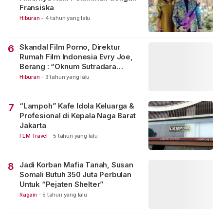
Fransiska
Hiburan
-
4 tahun yang lalu
Skandal Film Porno, Direktur
6
Rumah Film Indonesia Evry Joe,
Berang : “Oknum Sutradara
Merusak Perfilman Indonesia”!
Hiburan
-
3 tahun yang lalu
“Lampoh” Kafe Idola Keluarga &
7
Profesional di Kepala Naga Barat
Jakarta
FEM Travel
-
5 tahun yang lalu
Jadi Korban Mafia Tanah, Susan
8
Somali Butuh 350 Juta Perbulan
Untuk “Pejaten Shelter”
Ragam
-
5 tahun yang lalu