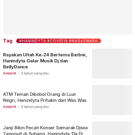
Tag
#HANINDYTA #COVID19 #NAGASWARA
Rayakan Ultah Ke-24 Bertema Barbie,
Hanindyta Gelar Musik Dj dan
BellyDance
Selebriti
-
3 tahun yang lalu
ATM Teman Dibobol Orang di Luar
Negri, Hanindyta Prihatin dan Was Was
Selebriti
-
3 tahun yang lalu
Janji Bikin Pecah Konser Semarak Djiwa
Tangguh di Subang, Hanindyta ‘Da Di