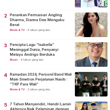
Perankan Permaisuri Angling
2
Dharma, Dianna Dee Mengaku
Berat
Movie & TV
-
5 tahun yang lalu
Pencipta Lagu “Isabella”
3
Meninggal Dunia, Penyanyi
Melayu Andrigo Berduka
Music
-
4 tahun yang lalu
Ramadan 2024, Personil Band Wali
4
Main Sinetron Perjalanan Nasib :
“TKP Para Wali”
Movie & TV
-
2 tahun yang lalu
7 Tahun Menyendiri, Hendri Lamiri
5
Akhirnya Naik Pelaminan dengan