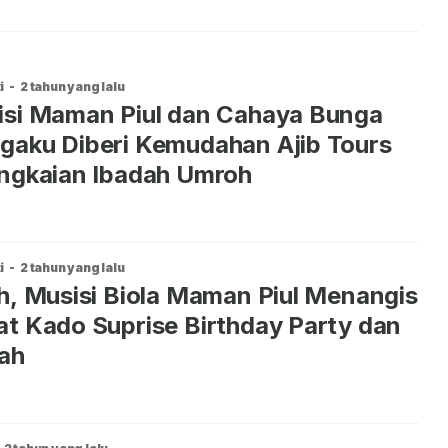
i
-
2 tahun yang lalu
isi Maman Piul dan Cahaya Bunga
aku Diberi Kemudahan Ajib Tours
ngkaian Ibadah Umroh
i
-
2 tahun yang lalu
h, Musisi Biola Maman Piul Menangis
t Kado Suprise Birthday Party dan
ah