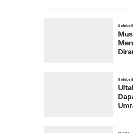
Selebrit
Mus
Meng
Dira
Selebrit
Ulta
Dapa
Umr