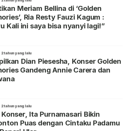
2 tahun yang lalu
ikan Meriam Bellina di ‘Golden
ries’, Ria Resty Fauzi Kagum :
u Kali ini saya bisa nyanyi lagi!”
2 tahun yang lalu
ilkan Dian Piesesha, Konser Golden
ories Gandeng Annie Carera dan
wana
2 tahun yang lalu
 Konser, Ita Purnamasari Bikin
onton Puas dengan Cintaku Padamu