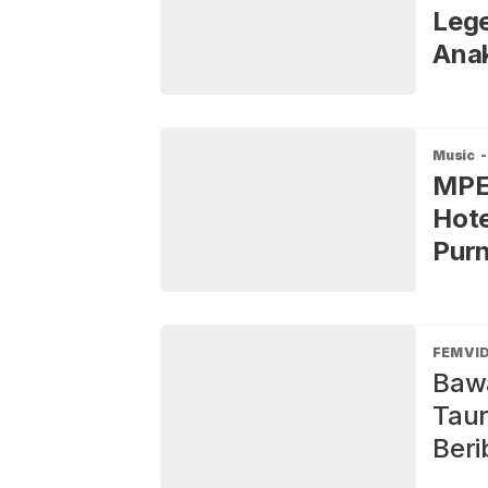
Lege
Ana
Music
-
MPE
Hote
Purn
FEM VI
Baw
Taur
Beri