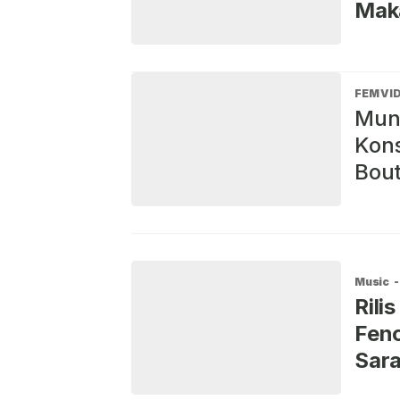
Mak
FEM VI
Munc
Kons
Bout
Music
-
Rili
Feno
Sara