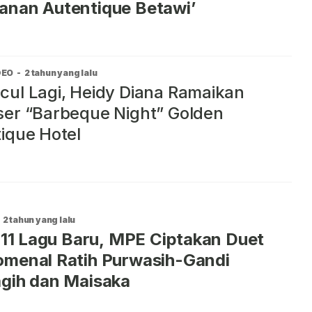
anan Autentique Betawi’
DEO
-
2 tahun yang lalu
ul Lagi, Heidy Diana Ramaikan
er “Barbeque Night” Golden
ique Hotel
2 tahun yang lalu
s 11 Lagu Baru, MPE Ciptakan Duet
menal Ratih Purwasih-Gandi
gih dan Maisaka