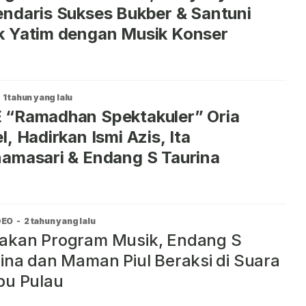
ndaris Sukses Bukber & Santuni
k Yatim dengan Musik Konser
1 tahun yang lalu
 “Ramadhan Spektakuler” Oria
l, Hadirkan Ismi Azis, Ita
amasari & Endang S Taurina
DEO
-
2 tahun yang lalu
akan Program Musik, Endang S
ina dan Maman Piul Beraksi di Suara
bu Pulau