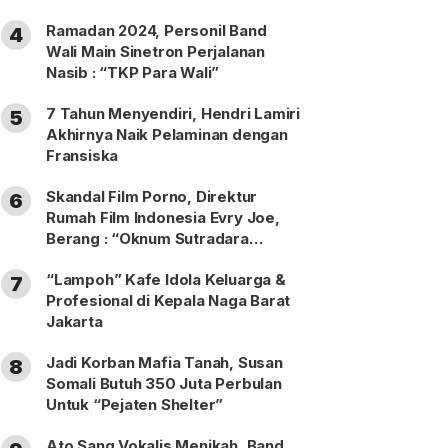
Ramadan 2024, Personil Band
4
Wali Main Sinetron Perjalanan
Nasib : “TKP Para Wali”
7 Tahun Menyendiri, Hendri Lamiri
5
Akhirnya Naik Pelaminan dengan
Fransiska
Skandal Film Porno, Direktur
6
Rumah Film Indonesia Evry Joe,
Berang : “Oknum Sutradara
Merusak Perfilman Indonesia”!
“Lampoh” Kafe Idola Keluarga &
7
Profesional di Kepala Naga Barat
Jakarta
Jadi Korban Mafia Tanah, Susan
8
Somali Butuh 350 Juta Perbulan
Untuk “Pejaten Shelter”
Ato Sang Vokalis Menikah, Band