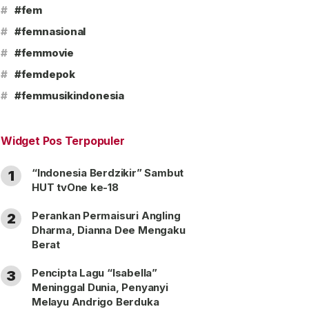
#
#fem
#
#femnasional
#
#femmovie
#
#femdepok
#
#femmusikindonesia
Widget Pos Terpopuler
“Indonesia Berdzikir” Sambut
1
HUT tvOne ke-18
Perankan Permaisuri Angling
2
Dharma, Dianna Dee Mengaku
Berat
Pencipta Lagu “Isabella”
3
Meninggal Dunia, Penyanyi
Melayu Andrigo Berduka