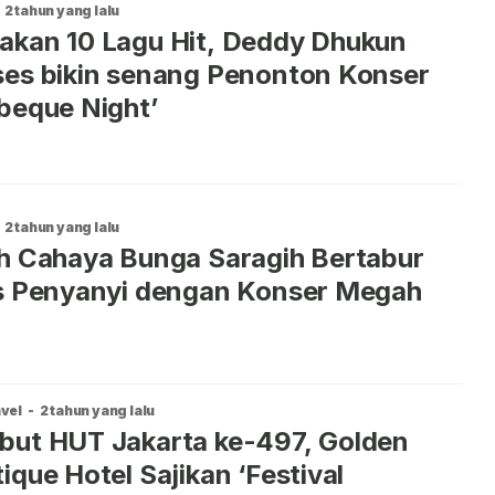
2 tahun yang lalu
kan 10 Lagu Hit, Deddy Dhukun
es bikin senang Penonton Konser
beque Night’
2 tahun yang lalu
h Cahaya Bunga Saragih Bertabur
s Penyanyi dengan Konser Megah
vel
-
2 tahun yang lalu
but HUT Jakarta ke-497, Golden
ique Hotel Sajikan ‘Festival