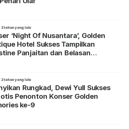
Penari Ular
2 tahun yang lalu
er ‘Night Of Nusantara’, Golden
ique Hotel Sukses Tampilkan
stine Panjaitan dan Belasan
neran Lokal
2 tahun yang lalu
yikan Rungkad, Dewi Yull Sukses
otis Penonton Konser Golden
ories ke-9