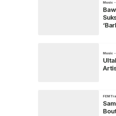
Music
-
Bawa
Suks
‘Bar
Music
-
Ulta
Arti
FEM Tra
Sam
Bout