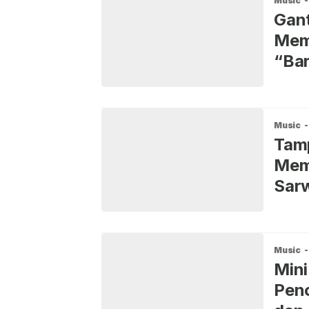
Music
-
Gant
Memo
“Bar
Music
-
Tamp
Mem
Sar
Music
-
Mini
Pen