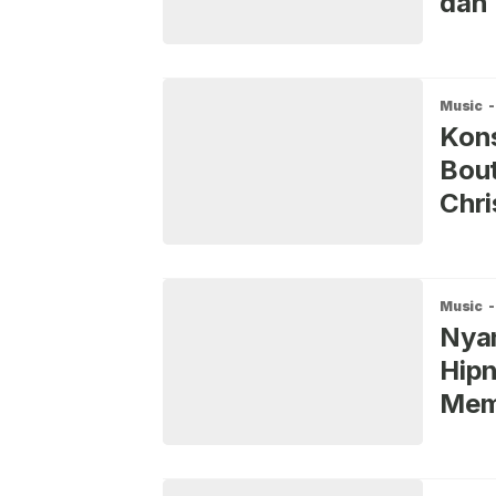
dan 
Music
-
Kons
Bout
Chri
Kuli
Music
-
Nyan
Hipn
Mem