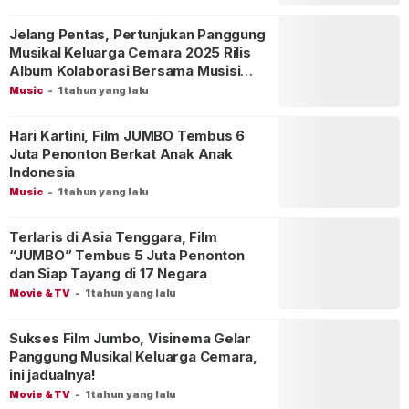
Jelang Pentas, Pertunjukan Panggung
Musikal Keluarga Cemara 2025 Rilis
Album Kolaborasi Bersama Musisi
Ternama
Music
-
1 tahun yang lalu
Hari Kartini, Film JUMBO Tembus 6
Juta Penonton Berkat Anak Anak
Indonesia
Music
-
1 tahun yang lalu
Terlaris di Asia Tenggara, Film
“JUMBO” Tembus 5 Juta Penonton
dan Siap Tayang di 17 Negara
Movie & TV
-
1 tahun yang lalu
Sukses Film Jumbo, Visinema Gelar
Panggung Musikal Keluarga Cemara,
ini jadualnya!
Movie & TV
-
1 tahun yang lalu