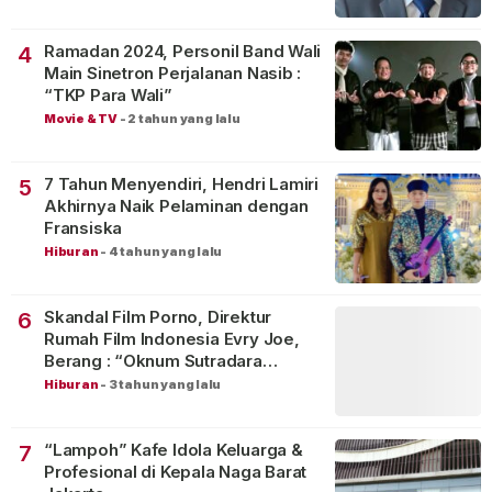
Ramadan 2024, Personil Band Wali
4
Main Sinetron Perjalanan Nasib :
“TKP Para Wali”
Movie & TV
-
2 tahun yang lalu
7 Tahun Menyendiri, Hendri Lamiri
5
Akhirnya Naik Pelaminan dengan
Fransiska
Hiburan
-
4 tahun yang lalu
Skandal Film Porno, Direktur
6
Rumah Film Indonesia Evry Joe,
Berang : “Oknum Sutradara
Merusak Perfilman Indonesia”!
Hiburan
-
3 tahun yang lalu
“Lampoh” Kafe Idola Keluarga &
7
Profesional di Kepala Naga Barat