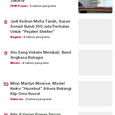
Jakarta
FEM Travel
-
5 tahun yang lalu
Jadi Korban Mafia Tanah, Susan
8
Somali Butuh 350 Juta Perbulan
Untuk “Pejaten Shelter”
Ragam
-
5 tahun yang lalu
Ato Sang Vokalis Menikah, Band
9
Angkasa Bahagia
Music
-
4 tahun yang lalu
Mirip Marilyn Monroe, Model
10
Keiko “Hazelnut” Aihara Bintangi
Klip Omo Kucrut
Hiburan
-
3 tahun yang lalu
Rilis 8 Varian Power Serum,