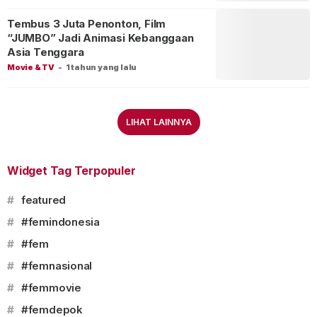
Tembus 3 Juta Penonton, Film
“JUMBO” Jadi Animasi Kebanggaan
Asia Tenggara
Movie & TV
-
1 tahun yang lalu
LIHAT LAINNYA
Widget Tag Terpopuler
#
featured
#
#femindonesia
#
#fem
#
#femnasional
#
#femmovie
#
#femdepok