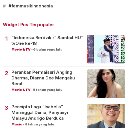
#
#femmusikindonesia
Widget Pos Terpopuler
“Indonesia Berdzikir” Sambut HUT
1
tvOne ke-18
Movie & TV
-
6 bulan yang lalu
Perankan Permaisuri Angling
2
Dharma, Dianna Dee Mengaku
Berat
Movie & TV
-
5 tahun yang lalu
Pencipta Lagu “Isabella”
3
Meninggal Dunia, Penyanyi
Melayu Andrigo Berduka
Music
-
4 tahun yang lalu