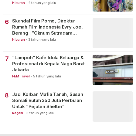
Hiburan
-
4 tahun yang lalu
Skandal Film Porno, Direktur
6
Rumah Film Indonesia Evry Joe,
Berang : “Oknum Sutradara
Merusak Perfilman Indonesia”!
Hiburan
-
3 tahun yang lalu
“Lampoh” Kafe Idola Keluarga &
7
Profesional di Kepala Naga Barat
Jakarta
FEM Travel
-
5 tahun yang lalu
Jadi Korban Mafia Tanah, Susan
8
Somali Butuh 350 Juta Perbulan
Untuk “Pejaten Shelter”
Ragam
-
5 tahun yang lalu