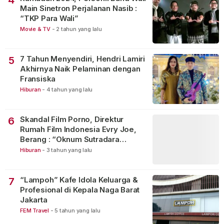
4
Main Sinetron Perjalanan Nasib :
“TKP Para Wali”
Movie & TV
-
2 tahun yang lalu
7 Tahun Menyendiri, Hendri Lamiri
5
Akhirnya Naik Pelaminan dengan
Fransiska
Hiburan
-
4 tahun yang lalu
Skandal Film Porno, Direktur
6
Rumah Film Indonesia Evry Joe,
Berang : “Oknum Sutradara
Merusak Perfilman Indonesia”!
Hiburan
-
3 tahun yang lalu
“Lampoh” Kafe Idola Keluarga &
7
Profesional di Kepala Naga Barat
Jakarta
FEM Travel
-
5 tahun yang lalu