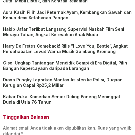
Juta, Mobil Listrik, dan Kontrak Rekaman
Aura Kasih Pilih Jadi Peternak Ayam, Kembangkan Sawah dan
Kebun demi Ketahanan Pangan
Habib Jafar Terlibat Langsung Supervisi Naskah Film Seni
Merayu Tuhan, Angkat Keresahan Anak Muda
Harry De Fretes Comeback! Rilis “I Love You, Bestie”, Angkat
Persahabatan Lewat Warna Musik Gambang Kromong
Gisel Ungkap Tantangan Mendidik Gempi di Era Digital, Pilih
Bangun Kepercayaan daripada Larangan
Diana Pungky Laporkan Mantan Asisten ke Polisi, Dugaan
Kerugian Capai Rp25,2 Miliar
Kabar Duka, Komedian Senior Diding Boneng Meninggal
Dunia di Usia 76 Tahun
Tinggalkan Balasan
Alamat email Anda tidak akan dipublikasikan.
Ruas yang wajib
ditandai
*