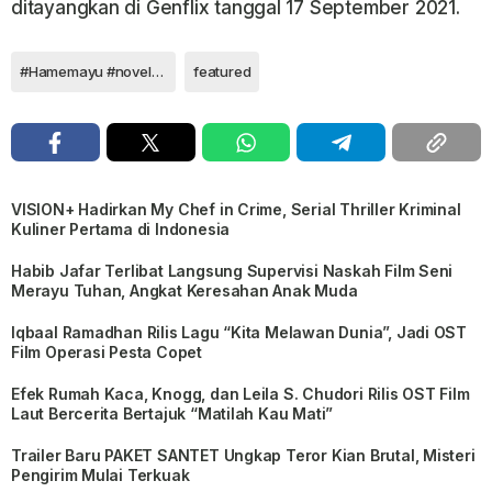
ditayangkan di Genflix tanggal 17 September 2021.
#Hamemayu #novelabighea #webseriesabighea #tu7uhrumahproduksi
featured
VISION+ Hadirkan My Chef in Crime, Serial Thriller Kriminal
Kuliner Pertama di Indonesia
Habib Jafar Terlibat Langsung Supervisi Naskah Film Seni
Merayu Tuhan, Angkat Keresahan Anak Muda
Iqbaal Ramadhan Rilis Lagu “Kita Melawan Dunia”, Jadi OST
Film Operasi Pesta Copet
Efek Rumah Kaca, Knogg, dan Leila S. Chudori Rilis OST Film
Laut Bercerita Bertajuk “Matilah Kau Mati”
Trailer Baru PAKET SANTET Ungkap Teror Kian Brutal, Misteri
Pengirim Mulai Terkuak