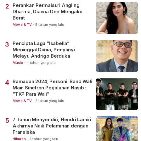
Perankan Permaisuri Angling
2
Dharma, Dianna Dee Mengaku
Berat
Movie & TV
-
5 tahun yang lalu
Pencipta Lagu “Isabella”
3
Meninggal Dunia, Penyanyi
Melayu Andrigo Berduka
Music
-
4 tahun yang lalu
Ramadan 2024, Personil Band Wali
4
Main Sinetron Perjalanan Nasib :
“TKP Para Wali”
Movie & TV
-
2 tahun yang lalu
7 Tahun Menyendiri, Hendri Lamiri
5
Akhirnya Naik Pelaminan dengan
Fransiska
Hiburan
-
4 tahun yang lalu