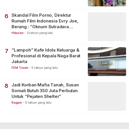
Skandal Film Porno, Direktur
6
Rumah Film Indonesia Evry Joe,
Berang : “Oknum Sutradara
Merusak Perfilman Indonesia”!
Hiburan
-
3 tahun yang lalu
“Lampoh” Kafe Idola Keluarga &
7
Profesional di Kepala Naga Barat
Jakarta
FEM Travel
-
5 tahun yang lalu
Jadi Korban Mafia Tanah, Susan
8
Somali Butuh 350 Juta Perbulan
Untuk “Pejaten Shelter”
Ragam
-
5 tahun yang lalu