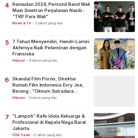
Ramadan 2024, Personil Band Wali
4
Main Sinetron Perjalanan Nasib :
“TKP Para Wali”
Movie & TV
-
2 tahun yang lalu
7 Tahun Menyendiri, Hendri Lamiri
5
Akhirnya Naik Pelaminan dengan
Fransiska
Hiburan
-
4 tahun yang lalu
Skandal Film Porno, Direktur
6
Rumah Film Indonesia Evry Joe,
Berang : “Oknum Sutradara
Merusak Perfilman Indonesia”!
Hiburan
-
3 tahun yang lalu
“Lampoh” Kafe Idola Keluarga &
7
Profesional di Kepala Naga Barat
Jakarta
FEM Travel
-
5 tahun yang lalu