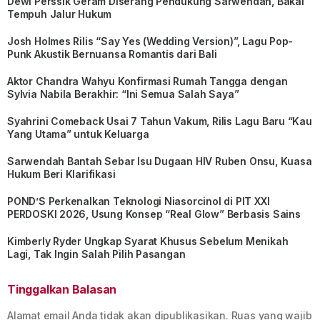
Dewi Perssik Geram Diserang Pendukung Sarwendah, Bakal
Tempuh Jalur Hukum
Josh Holmes Rilis “Say Yes (Wedding Version)”, Lagu Pop-
Punk Akustik Bernuansa Romantis dari Bali
Aktor Chandra Wahyu Konfirmasi Rumah Tangga dengan
Sylvia Nabila Berakhir: “Ini Semua Salah Saya”
Syahrini Comeback Usai 7 Tahun Vakum, Rilis Lagu Baru “Kau
Yang Utama” untuk Keluarga
Sarwendah Bantah Sebar Isu Dugaan HIV Ruben Onsu, Kuasa
Hukum Beri Klarifikasi
POND’S Perkenalkan Teknologi Niasorcinol di PIT XXI
PERDOSKI 2026, Usung Konsep “Real Glow” Berbasis Sains
Kimberly Ryder Ungkap Syarat Khusus Sebelum Menikah
Lagi, Tak Ingin Salah Pilih Pasangan
Tinggalkan Balasan
Alamat email Anda tidak akan dipublikasikan.
Ruas yang wajib