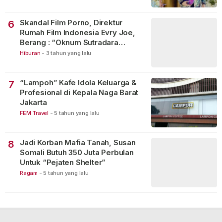
Skandal Film Porno, Direktur
6
Rumah Film Indonesia Evry Joe,
Berang : “Oknum Sutradara
Merusak Perfilman Indonesia”!
Hiburan
-
3 tahun yang lalu
“Lampoh” Kafe Idola Keluarga &
7
Profesional di Kepala Naga Barat
Jakarta
FEM Travel
-
5 tahun yang lalu
Jadi Korban Mafia Tanah, Susan
8
Somali Butuh 350 Juta Perbulan
Untuk “Pejaten Shelter”
Ragam
-
5 tahun yang lalu