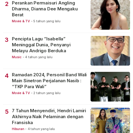
Perankan Permaisuri Angling
2
Dharma, Dianna Dee Mengaku
Berat
Movie & TV
-
5 tahun yang lalu
Pencipta Lagu “Isabella”
3
Meninggal Dunia, Penyanyi
Melayu Andrigo Berduka
Music
-
4 tahun yang lalu
Ramadan 2024, Personil Band Wali
4
Main Sinetron Perjalanan Nasib :
“TKP Para Wali”
Movie & TV
-
2 tahun yang lalu
7 Tahun Menyendiri, Hendri Lamiri
5
Akhirnya Naik Pelaminan dengan
Fransiska
Hiburan
-
4 tahun yang lalu