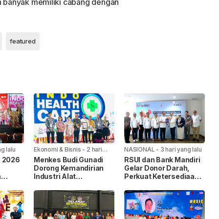
ah banyak memiliki cabang dengan
featured
g lalu
Ekonomi & Bisnis
-
2 hari
NASIONAL
-
3 hari yang lalu
yang lalu
o 2026
Menkes Budi Gunadi
RSUI dan Bank Mandiri
Dorong Kemandirian
Gelar Donor Darah,
n
Industri Alat
Perkuat Ketersediaan
Kesehatan di
Stok Darah Nasional
8
IndoHealthcare
Gakeslab Expo 2026