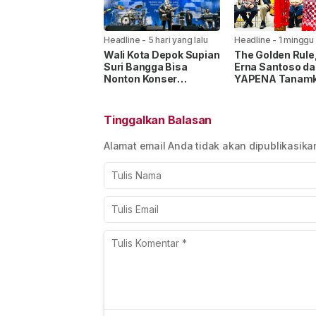
Headline
-
5 hari yang lalu
Headline
-
1 minggu
lalu
Wali Kota Depok Supian
The Golden Rule,
Suri Bangga Bisa
Erna Santoso da
Nonton Konser
YAPENA Tanam
Legenda Iwan Fals
Nilai Toleransi 
“Menembus Awan”
Konferensi Lint
Agama di MAN 1
Tinggalkan Balasan
Jakarta
Alamat email Anda tidak akan dipublikasika