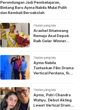
Perundungan Jadi Pembelajaran,
Bintang Baru Ayma Nabila Mulai Pulih
dan Kembali Bersekolah
1 bulan yang lalu
Arashel Situmeang
Remaja Asal Depok
Raih Gelar Winner
Duta Anak Indonesia
2026
1 bulan yang lalu
Ayma Nabila
Tuntaskan Film Drama
Vertical Perdana, Siap
Menjadi Wajah Baru
Aktris Muda
Indonesia
1 bulan yang lalu
Ayma, Putri Chandra
Wahyu, Debut Akting
Lewat Vertical Drama