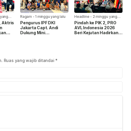
 yang
Ragam
-
1 minggu yang lalu
Headline
-
2 minggu yang
lalu
 Aktris
Pengurus IPF DKI
Pindah ke PIK 2, PRO
n
Jakarta Capt. Andi
AVL Indonesia 2026
kan
Dukung Mini
Beri Kejutan Hadirkan
Lewat
Tournament II
60 Brand Internasional
as
Pickleball Viper Villa
dan Deretan Kompetisi
3
Permata Gading
Musik BergengsI
n.
Ruas yang wajib ditandai
*