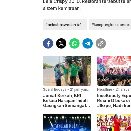
Lele Crispy 2010. Restoran tersebut tel
sistem kemitraan.
#aniesbaswedan #filmnussa
#kampungkokicondet
Sosial Budaya
-
21 jam yang
Headline
-
2 hari yan
lalu
Jumat Berkah, BRI
IndoBeauty Exp
Bekasi Harapan Indah
Resmi Dibuka di
Gaungkan Semangat
JIExpo, Hadirka
Berbagi Untuk
Pelaku Industri
Masyarakat
Kecantikan dari 
Negara