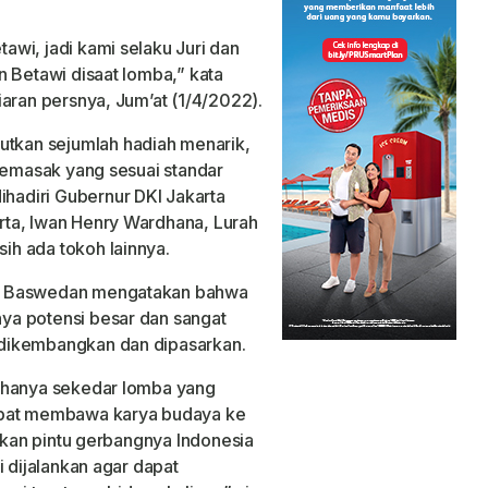
wi, jadi kami selaku Juri dan
n Betawi disaat lomba,” kata
iaran persnya, Jum’at (1/4/2022).
kan sejumlah hadiah menarik,
 memasak yang sesuai standar
adiri Gubernur DKI Jakarta
ta, Iwan Henry Wardhana, Lurah
h ada tokoh lainnya.
es Baswedan mengatakan bahwa
ya potensi besar dan sangat
dikembangkan dan dipasarkan.
 hanya sekedar lomba yang
apat membawa karya budaya ke
pakan pintu gerbangnya Indonesia
i dijalankan agar dapat