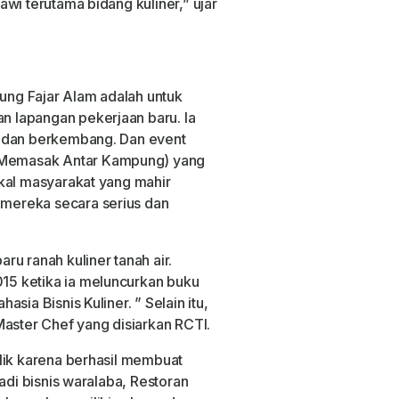
wi terutama bidang kuliner,” ujar
ng Fajar Alam adalah untuk
 lapangan pekerjaan baru. Ia
t dan berkembang. Dan event
Memasak Antar Kampung) yang
kal masyarakat yang mahir
mereka secara serius dan
u ranah kuliner tanah air.
5 ketika ia meluncurkan buku
asia Bisnis Kuliner. ” Selain itu,
Master Chef yang disiarkan RCTI.
lik karena berhasil membuat
adi bisnis waralaba, Restoran