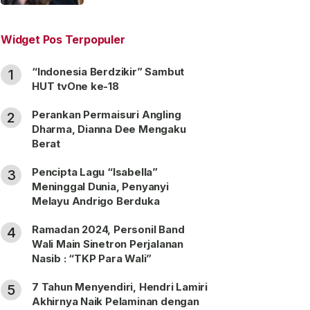
“Satu Nama Dua Hati”
Widget Pos Terpopuler
“Indonesia Berdzikir” Sambut
1
HUT tvOne ke-18
Perankan Permaisuri Angling
2
Dharma, Dianna Dee Mengaku
Berat
Pencipta Lagu “Isabella”
3
Meninggal Dunia, Penyanyi
Melayu Andrigo Berduka
Ramadan 2024, Personil Band
4
Wali Main Sinetron Perjalanan
Nasib : “TKP Para Wali”
7 Tahun Menyendiri, Hendri Lamiri
5
Akhirnya Naik Pelaminan dengan