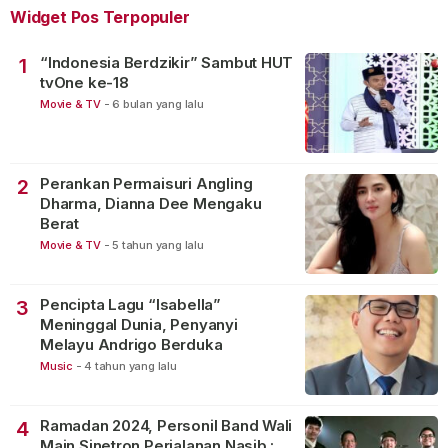
Widget Pos Terpopuler
“Indonesia Berdzikir” Sambut HUT
1
tvOne ke-18
Movie & TV
-
6 bulan yang lalu
Perankan Permaisuri Angling
2
Dharma, Dianna Dee Mengaku
Berat
Movie & TV
-
5 tahun yang lalu
Pencipta Lagu “Isabella”
3
Meninggal Dunia, Penyanyi
Melayu Andrigo Berduka
Music
-
4 tahun yang lalu
Ramadan 2024, Personil Band Wali
4
Main Sinetron Perjalanan Nasib :