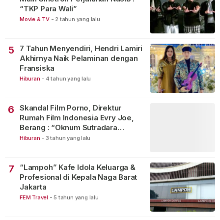
“TKP Para Wali”
Movie & TV
-
2 tahun yang lalu
7 Tahun Menyendiri, Hendri Lamiri
5
Akhirnya Naik Pelaminan dengan
Fransiska
Hiburan
-
4 tahun yang lalu
Skandal Film Porno, Direktur
6
Rumah Film Indonesia Evry Joe,
Berang : “Oknum Sutradara
Merusak Perfilman Indonesia”!
Hiburan
-
3 tahun yang lalu
“Lampoh” Kafe Idola Keluarga &
7
Profesional di Kepala Naga Barat
Jakarta
FEM Travel
-
5 tahun yang lalu