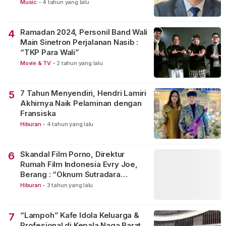
Music
-
4 tahun yang lalu
Ramadan 2024, Personil Band Wali
4
Main Sinetron Perjalanan Nasib :
“TKP Para Wali”
Movie & TV
-
2 tahun yang lalu
7 Tahun Menyendiri, Hendri Lamiri
5
Akhirnya Naik Pelaminan dengan
Fransiska
Hiburan
-
4 tahun yang lalu
Skandal Film Porno, Direktur
6
Rumah Film Indonesia Evry Joe,
Berang : “Oknum Sutradara
Merusak Perfilman Indonesia”!
Hiburan
-
3 tahun yang lalu
“Lampoh” Kafe Idola Keluarga &
7
Profesional di Kepala Naga Barat