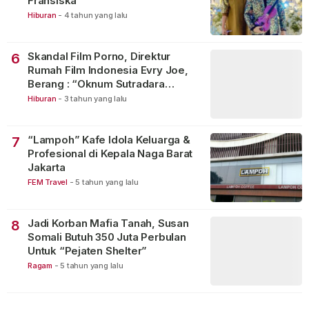
Fransiska
Hiburan
-
4 tahun yang lalu
Skandal Film Porno, Direktur
6
Rumah Film Indonesia Evry Joe,
Berang : “Oknum Sutradara
Merusak Perfilman Indonesia”!
Hiburan
-
3 tahun yang lalu
“Lampoh” Kafe Idola Keluarga &
7
Profesional di Kepala Naga Barat
Jakarta
FEM Travel
-
5 tahun yang lalu
Jadi Korban Mafia Tanah, Susan
8
Somali Butuh 350 Juta Perbulan
Untuk “Pejaten Shelter”
Ragam
-
5 tahun yang lalu