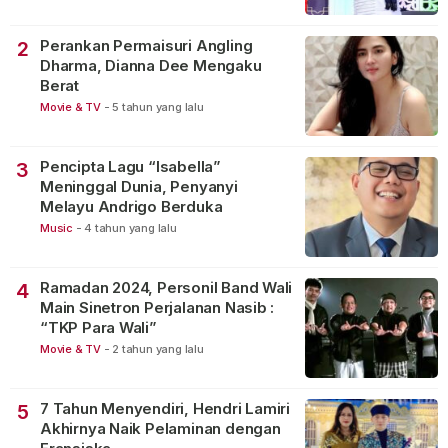
Perankan Permaisuri Angling
2
Dharma, Dianna Dee Mengaku
Berat
Movie & TV
-
5 tahun yang lalu
Pencipta Lagu “Isabella”
3
Meninggal Dunia, Penyanyi
Melayu Andrigo Berduka
Music
-
4 tahun yang lalu
Ramadan 2024, Personil Band Wali
4
Main Sinetron Perjalanan Nasib :
“TKP Para Wali”
Movie & TV
-
2 tahun yang lalu
7 Tahun Menyendiri, Hendri Lamiri
5
Akhirnya Naik Pelaminan dengan