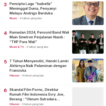
Pencipta Lagu “Isabella”
3
Meninggal Dunia, Penyanyi
Melayu Andrigo Berduka
Music
-
4 tahun yang lalu
Ramadan 2024, Personil Band Wali
4
Main Sinetron Perjalanan Nasib :
“TKP Para Wali”
Movie & TV
-
2 tahun yang lalu
7 Tahun Menyendiri, Hendri Lamiri
5
Akhirnya Naik Pelaminan dengan
Fransiska
Hiburan
-
4 tahun yang lalu
Skandal Film Porno, Direktur
6
Rumah Film Indonesia Evry Joe,
Berang : “Oknum Sutradara
Merusak Perfilman Indonesia”!
Hiburan
-
3 tahun yang lalu