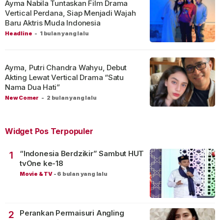
Ayma Nabila Tuntaskan Film Drama
Vertical Perdana, Siap Menjadi Wajah
Baru Aktris Muda Indonesia
Headline
-
1 bulan yang lalu
Ayma, Putri Chandra Wahyu, Debut
Akting Lewat Vertical Drama “Satu
Nama Dua Hati”
New Comer
-
2 bulan yang lalu
Widget Pos Terpopuler
“Indonesia Berdzikir” Sambut HUT
1
tvOne ke-18
Movie & TV
-
6 bulan yang lalu
Perankan Permaisuri Angling
2