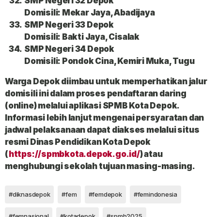
SMP Negeri 32 Depok
Domisili: Mekar Jaya, Abadijaya
SMP Negeri 33 Depok
Domisili: Bakti Jaya, Cisalak
SMP Negeri 34 Depok
Domisili: Pondok Cina, Kemiri Muka, Tugu
Warga Depok diimbau untuk memperhatikan jalur
domisili ini dalam proses pendaftaran daring
(online) melalui aplikasi SPMB Kota Depok.
Informasi lebih lanjut mengenai persyaratan dan
jadwal pelaksanaan dapat diakses melalui situs
resmi Dinas Pendidikan Kota Depok
(
https://spmbkota.depok.go.id/
) atau
menghubungi sekolah tujuan masing-masing.
#diknasdepok
#fem
#femdepok
#femindonesia
#femnasional
#kotadepok
#spmb2025