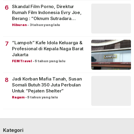
Skandal Film Porno, Direktur
6
Rumah Film Indonesia Evry Joe,
Berang : “Oknum Sutradara
Merusak Perfilman Indonesia”!
Hiburan
-
3 tahun yang lalu
“Lampoh” Kafe Idola Keluarga &
7
Profesional di Kepala Naga Barat
Jakarta
FEM Travel
-
5 tahun yang lalu
Jadi Korban Mafia Tanah, Susan
8
Somali Butuh 350 Juta Perbulan
Untuk “Pejaten Shelter”
Ragam
-
5 tahun yang lalu
Kategori