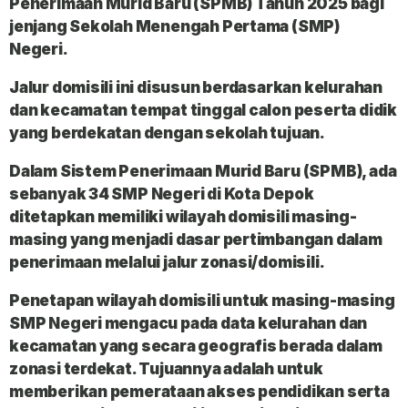
Penerimaan Murid Baru (SPMB) Tahun 2025 bagi
jenjang Sekolah Menengah Pertama (SMP)
Negeri.
Jalur domisili ini disusun berdasarkan kelurahan
dan kecamatan tempat tinggal calon peserta didik
yang berdekatan dengan sekolah tujuan.
Dalam Sistem Penerimaan Murid Baru (SPMB), ada
sebanyak
34 SMP Negeri
di Kota Depok
ditetapkan memiliki wilayah domisili masing-
masing yang menjadi dasar pertimbangan dalam
penerimaan melalui
jalur zonasi/domisili
.
Penetapan wilayah domisili untuk masing-masing
SMP Negeri mengacu pada data kelurahan dan
kecamatan yang secara geografis berada dalam
zonasi terdekat. Tujuannya adalah untuk
memberikan pemerataan akses pendidikan serta