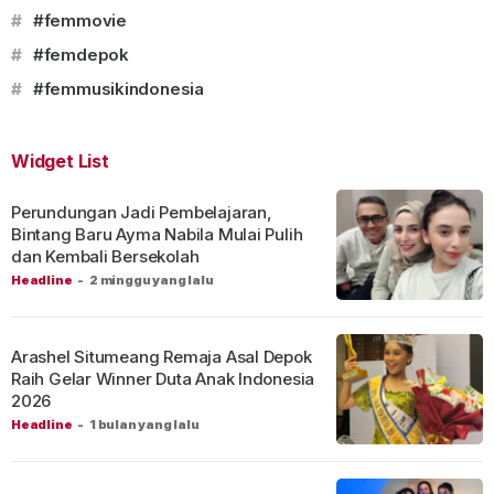
#
#femmovie
#
#femdepok
#
#femmusikindonesia
Widget List
Perundungan Jadi Pembelajaran,
Bintang Baru Ayma Nabila Mulai Pulih
dan Kembali Bersekolah
Headline
-
2 minggu yang lalu
Arashel Situmeang Remaja Asal Depok
Raih Gelar Winner Duta Anak Indonesia
2026
Headline
-
1 bulan yang lalu