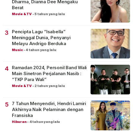
Dharma, Dianna Dee Mengaku
Berat
Movie & TV
-
5 tahun yang lalu
Pencipta Lagu “Isabella”
3
Meninggal Dunia, Penyanyi
Melayu Andrigo Berduka
Music
-
4 tahun yang lalu
Ramadan 2024, Personil Band Wali
4
Main Sinetron Perjalanan Nasib :
“TKP Para Wali”
Movie & TV
-
2 tahun yang lalu
7 Tahun Menyendiri, Hendri Lamiri
5
Akhirnya Naik Pelaminan dengan
Fransiska
Hiburan
-
4 tahun yang lalu