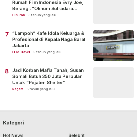
Rumah Film Indonesia Evry Joe,
Berang : “Oknum Sutradara
Merusak Perfilman Indonesia”!
Hiburan
-
3 tahun yang lalu
“Lampoh” Kafe Idola Keluarga &
7
Profesional di Kepala Naga Barat
Jakarta
FEM Travel
-
5 tahun yang lalu
Jadi Korban Mafia Tanah, Susan
8
Somali Butuh 350 Juta Perbulan
Untuk “Pejaten Shelter”
Ragam
-
5 tahun yang lalu
Kategori
Hot News
Selebriti