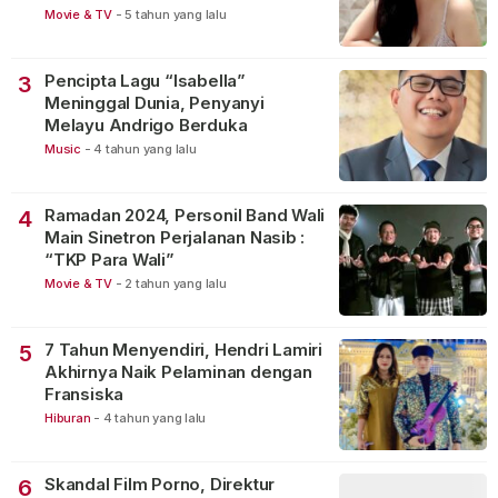
Movie & TV
-
5 tahun yang lalu
Pencipta Lagu “Isabella”
3
Meninggal Dunia, Penyanyi
Melayu Andrigo Berduka
Music
-
4 tahun yang lalu
Ramadan 2024, Personil Band Wali
4
Main Sinetron Perjalanan Nasib :
“TKP Para Wali”
Movie & TV
-
2 tahun yang lalu
7 Tahun Menyendiri, Hendri Lamiri
5
Akhirnya Naik Pelaminan dengan
Fransiska
Hiburan
-
4 tahun yang lalu
Skandal Film Porno, Direktur
6