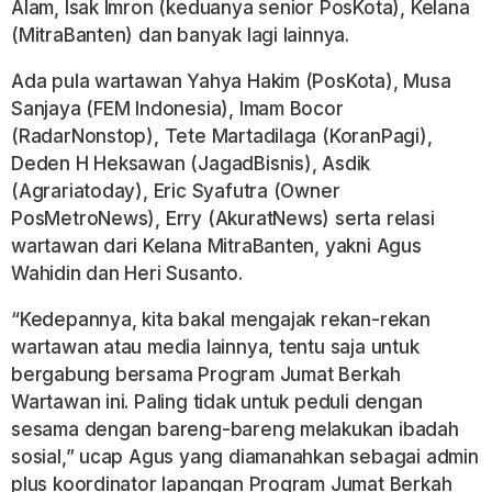
Alam, Isak Imron (keduanya senior PosKota), Kelana
(MitraBanten) dan banyak lagi lainnya.
Ada pula wartawan Yahya Hakim (PosKota), Musa
Sanjaya (FEM Indonesia), Imam Bocor
(RadarNonstop), Tete Martadilaga (KoranPagi),
Deden H Heksawan (JagadBisnis), Asdik
(Agrariatoday), Eric Syafutra (Owner
PosMetroNews), Erry (AkuratNews) serta relasi
wartawan dari Kelana MitraBanten, yakni Agus
Wahidin dan Heri Susanto.
“Kedepannya, kita bakal mengajak rekan-rekan
wartawan atau media lainnya, tentu saja untuk
bergabung bersama Program Jumat Berkah
Wartawan ini. Paling tidak untuk peduli dengan
sesama dengan bareng-bareng melakukan ibadah
sosial,” ucap Agus yang diamanahkan sebagai admin
plus koordinator lapangan Program Jumat Berkah