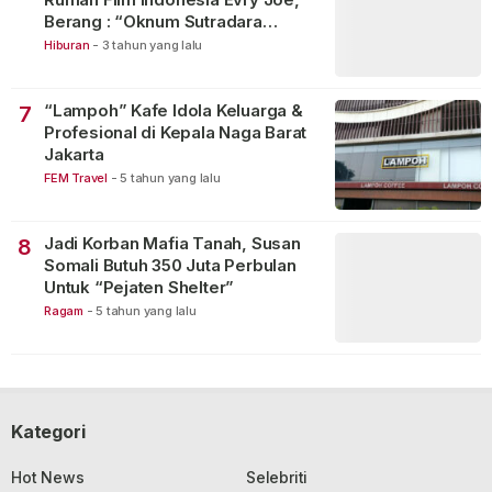
Berang : “Oknum Sutradara
Merusak Perfilman Indonesia”!
Hiburan
-
3 tahun yang lalu
“Lampoh” Kafe Idola Keluarga &
7
Profesional di Kepala Naga Barat
Jakarta
FEM Travel
-
5 tahun yang lalu
Jadi Korban Mafia Tanah, Susan
8
Somali Butuh 350 Juta Perbulan
Untuk “Pejaten Shelter”
Ragam
-
5 tahun yang lalu
Kategori
Hot News
Selebriti