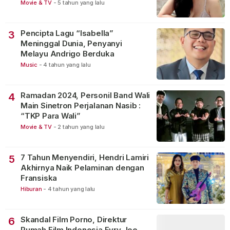
Movie & TV
-
5 tahun yang lalu
Pencipta Lagu “Isabella”
3
Meninggal Dunia, Penyanyi
Melayu Andrigo Berduka
Music
-
4 tahun yang lalu
Ramadan 2024, Personil Band Wali
4
Main Sinetron Perjalanan Nasib :
“TKP Para Wali”
Movie & TV
-
2 tahun yang lalu
7 Tahun Menyendiri, Hendri Lamiri
5
Akhirnya Naik Pelaminan dengan
Fransiska
Hiburan
-
4 tahun yang lalu
Skandal Film Porno, Direktur
6
Rumah Film Indonesia Evry Joe,