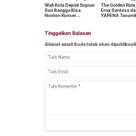
lalu
Wali Kota Depok Supian
The Golden Rule,
Suri Bangga Bisa
Erna Santoso da
Nonton Konser
YAPENA Tanam
Legenda Iwan Fals
Nilai Toleransi 
“Menembus Awan”
Konferensi Lint
Agama di MAN 1
Tinggalkan Balasan
Jakarta
Alamat email Anda tidak akan dipublikasi