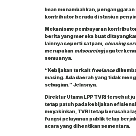
Iman menambahkan, penganggaran t
kontributor berada di stasiun penyi
Mekanisme pembayaran kontributor
berita yang mereka buat ditayangk
lainnya seperti satpam,
cleaning ser
merupakan
outsourcing
juga terkena
semuanya.
“Kebijakan terkait
freelance
dikemba
masing. Ada daerah yang tidak men
sebagian.” Jelasnya.
Direktur Utama LPP TVRI tersebut 
tetap patuh pada kebijakan efisiens
meyakinkan, TVRI tetap berusaha la
fungsi pelayanan publik tetap berj
acara yang dihentikan sementara.