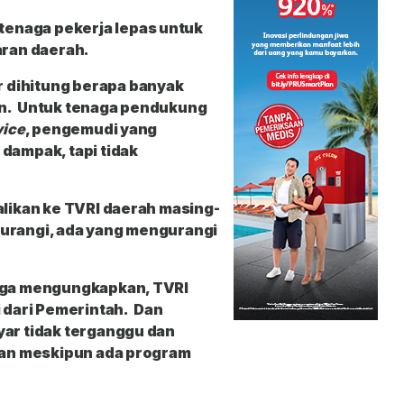
enaga pekerja lepas untuk
aran daerah.
 dihitung berapa banyak
an. Untuk tenaga pendukung
vice
, pengemudi yang
 dampak, tapi tidak
likan ke TVRI daerah masing-
gurangi, ada yang mengurangi
juga mengungkapkan, TVRI
i dari Pemerintah. Dan
yar tidak terganggu dan
alan meskipun ada program