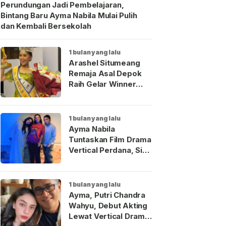
Perundungan Jadi Pembelajaran,
Bintang Baru Ayma Nabila Mulai Pulih
dan Kembali Bersekolah
1 bulan yang lalu
Arashel Situmeang
Remaja Asal Depok
Raih Gelar Winner
Duta Anak Indonesia
2026
1 bulan yang lalu
Ayma Nabila
Tuntaskan Film Drama
Vertical Perdana, Siap
Menjadi Wajah Baru
Aktris Muda
Indonesia
1 bulan yang lalu
Ayma, Putri Chandra
Wahyu, Debut Akting
Lewat Vertical Drama