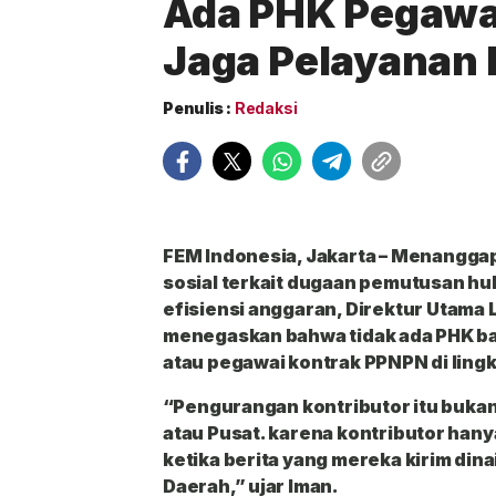
Ada PHK Pegawai
Jaga Pelayanan 
Penulis :
Redaksi
FEM Indonesia, Jakarta
– Menanggapi
sosial terkait dugaan pemutusan hu
efisiensi anggaran,
Direktur Utama 
menegaskan bahwa tidak ada PHK ba
atau pegawai kontrak PPNPN di ling
“⁠⁠Pengurangan kontributor itu buka
atau Pusat. karena kontributor han
ketika berita yang mereka kirim dina
Daerah,” ujar Iman.