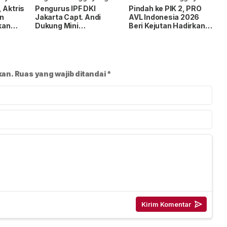
lalu
lalu
 Aktris
Pengurus IPF DKI
Pindah ke PIK 2, PRO
n
Jakarta Capt. Andi
AVL Indonesia 2026
kan
Dukung Mini
Beri Kejutan Hadirkan
Lewat
Tournament II
60 Brand Internasional
as
Pickleball Viper Villa
dan Deretan Kompetisi
3
Permata Gading
Musik BergengsI
kan.
Ruas yang wajib ditandai
*