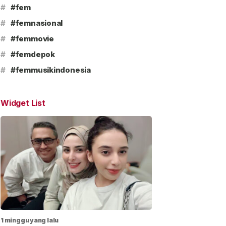
#
#fem
#
#femnasional
#
#femmovie
#
#femdepok
#
#femmusikindonesia
Widget List
1 minggu yang lalu