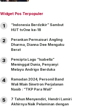
“Satu Nama Dua Hati”
Widget Pos Terpopuler
“Indonesia Berdzikir” Sambut
1
HUT tvOne ke-18
Perankan Permaisuri Angling
2
Dharma, Dianna Dee Mengaku
Berat
Pencipta Lagu “Isabella”
3
Meninggal Dunia, Penyanyi
Melayu Andrigo Berduka
Ramadan 2024, Personil Band
4
Wali Main Sinetron Perjalanan
Nasib : “TKP Para Wali”
7 Tahun Menyendiri, Hendri Lamiri
5
Akhirnya Naik Pelaminan dengan