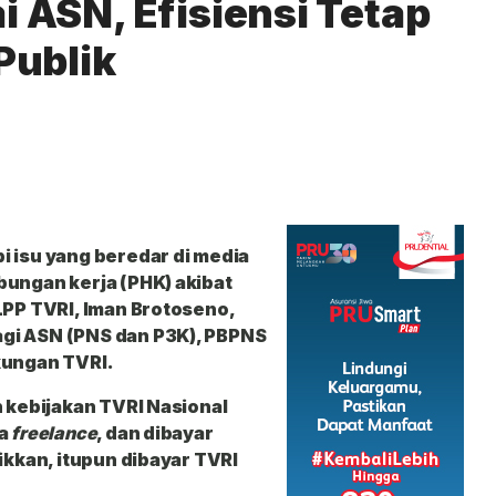
 ASN, Efisiensi Tetap
Publik
 isu yang beredar di media
bungan kerja (PHK) akibat
LPP TVRI, Iman Brotoseno
,
gi ASN (PNS dan P3K), PBPNS
kungan TVRI.
n kebijakan TVRI Nasional
ya
freelance
, dan dibayar
ikkan, itupun dibayar TVRI