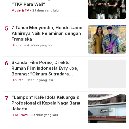
“TKP Para Wali”
Movie & TV
-
2 tahun yang lalu
7 Tahun Menyendiri, Hendri Lamiri
5
Akhirnya Naik Pelaminan dengan
Fransiska
Hiburan
-
4 tahun yang lalu
Skandal Film Porno, Direktur
6
Rumah Film Indonesia Evry Joe,
Berang : “Oknum Sutradara
Merusak Perfilman Indonesia”!
Hiburan
-
3 tahun yang lalu
“Lampoh” Kafe Idola Keluarga &
7
Profesional di Kepala Naga Barat
Jakarta
FEM Travel
-
5 tahun yang lalu