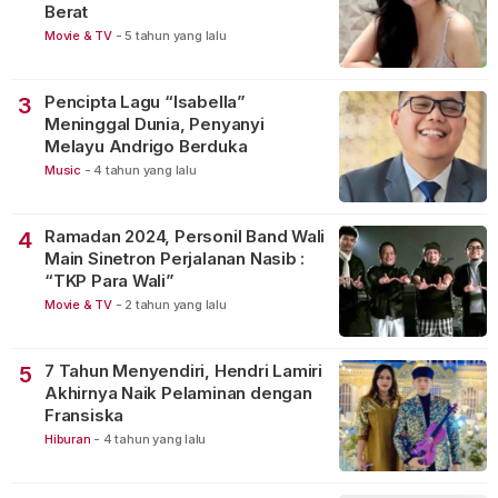
Berat
Movie & TV
-
5 tahun yang lalu
Pencipta Lagu “Isabella”
3
Meninggal Dunia, Penyanyi
Melayu Andrigo Berduka
Music
-
4 tahun yang lalu
Ramadan 2024, Personil Band Wali
4
Main Sinetron Perjalanan Nasib :
“TKP Para Wali”
Movie & TV
-
2 tahun yang lalu
7 Tahun Menyendiri, Hendri Lamiri
5
Akhirnya Naik Pelaminan dengan
Fransiska
Hiburan
-
4 tahun yang lalu