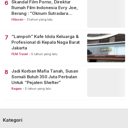
Skandal Film Porno, Direktur
6
Rumah Film Indonesia Evry Joe,
Berang : “Oknum Sutradara
Merusak Perfilman Indonesia”!
Hiburan
-
3 tahun yang lalu
“Lampoh” Kafe Idola Keluarga &
7
Profesional di Kepala Naga Barat
Jakarta
FEM Travel
-
5 tahun yang lalu
Jadi Korban Mafia Tanah, Susan
8
Somali Butuh 350 Juta Perbulan
Untuk “Pejaten Shelter”
Ragam
-
5 tahun yang lalu
Kategori