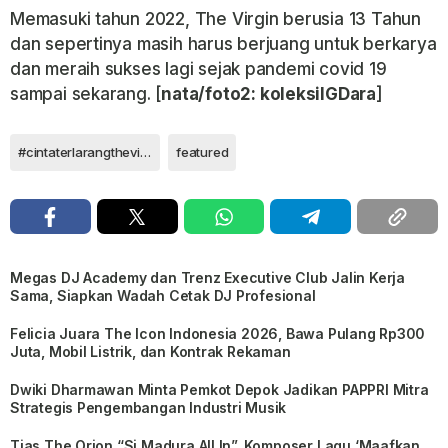
Memasuki tahun 2022, The Virgin berusia 13 Tahun
dan sepertinya masih harus berjuang untuk berkarya
dan meraih sukses lagi sejak pandemi covid 19
sampai sekarang. [
nata/foto2: koleksiIGDara
]
#cintaterlarangthevirgin #mitathevirgin #darathevirgin
featured
Megas DJ Academy dan Trenz Executive Club Jalin Kerja
Sama, Siapkan Wadah Cetak DJ Profesional
Felicia Juara The Icon Indonesia 2026, Bawa Pulang Rp300
Juta, Mobil Listrik, dan Kontrak Rekaman
Dwiki Dharmawan Minta Pemkot Depok Jadikan PAPPRI Mitra
Strategis Pengembangan Industri Musik
Tias The Orion “Si Madura All In”, Komposer Lagu ‘Maafkan