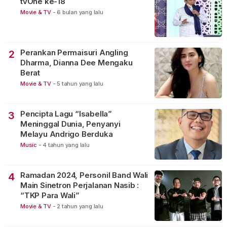
tvOne ke-18
Movie & TV
-
6 bulan yang lalu
Perankan Permaisuri Angling
2
Dharma, Dianna Dee Mengaku
Berat
Movie & TV
-
5 tahun yang lalu
Pencipta Lagu “Isabella”
3
Meninggal Dunia, Penyanyi
Melayu Andrigo Berduka
Music
-
4 tahun yang lalu
Ramadan 2024, Personil Band Wali
4
Main Sinetron Perjalanan Nasib :
“TKP Para Wali”
Movie & TV
-
2 tahun yang lalu