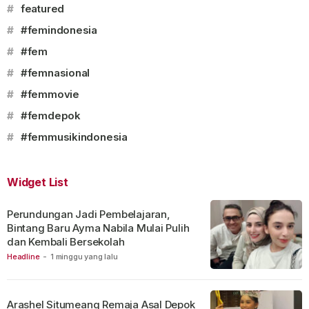
#
featured
#
#femindonesia
#
#fem
#
#femnasional
#
#femmovie
#
#femdepok
#
#femmusikindonesia
Widget List
Perundungan Jadi Pembelajaran,
Bintang Baru Ayma Nabila Mulai Pulih
dan Kembali Bersekolah
Headline
-
1 minggu yang lalu
Arashel Situmeang Remaja Asal Depok