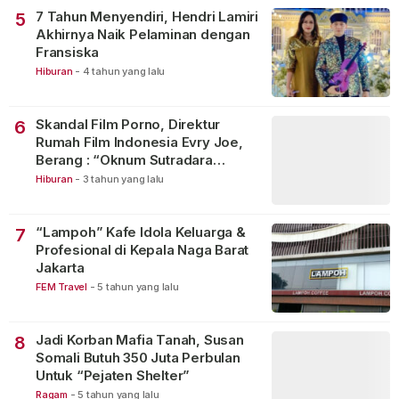
7 Tahun Menyendiri, Hendri Lamiri
5
Akhirnya Naik Pelaminan dengan
Fransiska
Hiburan
-
4 tahun yang lalu
Skandal Film Porno, Direktur
6
Rumah Film Indonesia Evry Joe,
Berang : “Oknum Sutradara
Merusak Perfilman Indonesia”!
Hiburan
-
3 tahun yang lalu
“Lampoh” Kafe Idola Keluarga &
7
Profesional di Kepala Naga Barat
Jakarta
FEM Travel
-
5 tahun yang lalu
Jadi Korban Mafia Tanah, Susan
8
Somali Butuh 350 Juta Perbulan
Untuk “Pejaten Shelter”
Ragam
-
5 tahun yang lalu