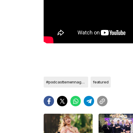
#podcasttemennagaswara #temennagaswara
featured