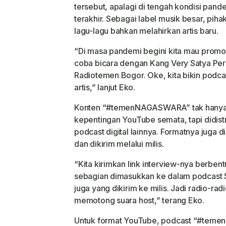
tersebut, apalagi di tengah kondisi pan
terakhir. Sebagai label musik besar, pi
lagu-lagu bahkan melahirkan artis baru.
“Di masa pandemi begini kita mau promo 
coba bicara dengan Kang Very Satya 
Radiotemen Bogor. Oke, kita bikin podcas
artis,” lanjut Eko.
Konten “#temenNAGASWARA” tak hanya d
kepentingan YouTube semata, tapi didistr
podcast digital lainnya. Formatnya juga 
dan dikirim melalui milis.
“Kita kirimkan link interview-nya berben
sebagian dimasukkan ke dalam podcast Spo
juga yang dikirim ke milis. Jadi radio-rad
memotong suara host,” terang Eko.
Untuk format YouTube, podcast “#teme