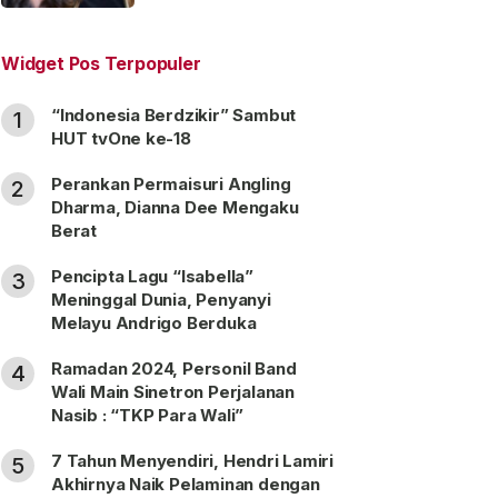
“Satu Nama Dua Hati”
Widget Pos Terpopuler
“Indonesia Berdzikir” Sambut
1
HUT tvOne ke-18
Perankan Permaisuri Angling
2
Dharma, Dianna Dee Mengaku
Berat
Pencipta Lagu “Isabella”
3
Meninggal Dunia, Penyanyi
Melayu Andrigo Berduka
Ramadan 2024, Personil Band
4
Wali Main Sinetron Perjalanan
Nasib : “TKP Para Wali”
7 Tahun Menyendiri, Hendri Lamiri
5
Akhirnya Naik Pelaminan dengan