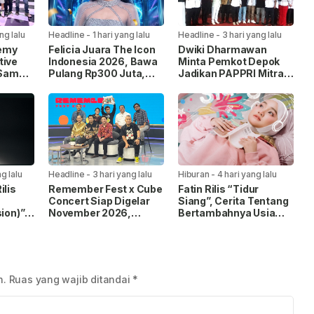
ng lalu
Headline
-
1 hari yang lalu
Headline
-
3 hari yang lalu
emy
Felicia Juara The Icon
Dwiki Dharmawan
tive
Indonesia 2026, Bawa
Minta Pemkot Depok
 Sama,
Pulang Rp300 Juta,
Jadikan PAPPRI Mitra
Cetak
Mobil Listrik, dan
Strategis
Kontrak Rekaman
Pengembangan
Industri Musik
g lalu
Headline
-
3 hari yang lalu
Hiburan
-
4 hari yang lalu
ilis
Remember Fest x Cube
Fatin Rilis “Tidur
Concert Siap Digelar
Siang”, Cerita Tentang
ion)”,
November 2026,
Bertambahnya Usia
gan
Hadirkan Kolaborasi
dan Pentingnya
ional
Musik, Film, dan
Beristirahat
Budaya Pop
n.
Ruas yang wajib ditandai
*