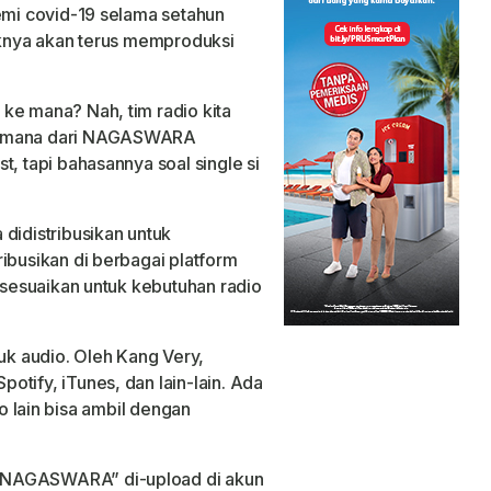
demi covid-19 selama setahun
haknya akan terus memproduksi
ke mana? Nah, tim radio kita
Permana dari NAGASWARA
t, tapi bahasannya soal single si
idistribusikan untuk
ibusikan di berbagai platform
disesuaikan untuk kebutuhan radio
tuk audio. Oleh Kang Very,
tify, iTunes, dan lain-lain. Ada
io lain bisa ambil dengan
nNAGASWARA” di-upload di akun