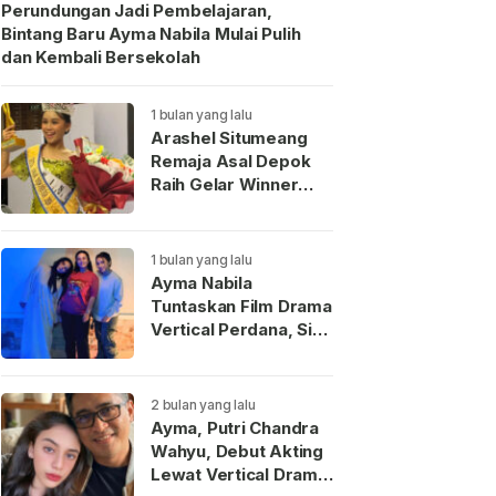
Perundungan Jadi Pembelajaran,
Bintang Baru Ayma Nabila Mulai Pulih
dan Kembali Bersekolah
1 bulan yang lalu
Arashel Situmeang
Remaja Asal Depok
Raih Gelar Winner
Duta Anak Indonesia
2026
1 bulan yang lalu
Ayma Nabila
Tuntaskan Film Drama
Vertical Perdana, Siap
Menjadi Wajah Baru
Aktris Muda
Indonesia
2 bulan yang lalu
Ayma, Putri Chandra
Wahyu, Debut Akting
Lewat Vertical Drama