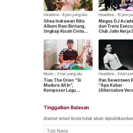
Headline
-
8 jam yang lalu
Headline
-
15 jam ya
Ghea Indrawari Rilis
Megas DJ Acad
Album Rasi Bintang,
dan Trenz Execu
Ungkap Kisah Cinta
Club Jalin Kerja
Gen Z
Siapkan Wadah 
DJ Profesional
Music
-
3 hari yang lalu
Headline
-
3 hari yan
Tias The Orion “Si
Ifan Seventeen R
Madura All In”,
“Apa Kabar
Komposer Lagu
(Alternative Vers
‘Maafkan Aku’ Hasilkan
Nuansa Kehilan
Puluhan Juta Stream di
yang Lebih Emos
Spotify
Tinggalkan Balasan
Alamat email Anda tidak akan dipublikasika