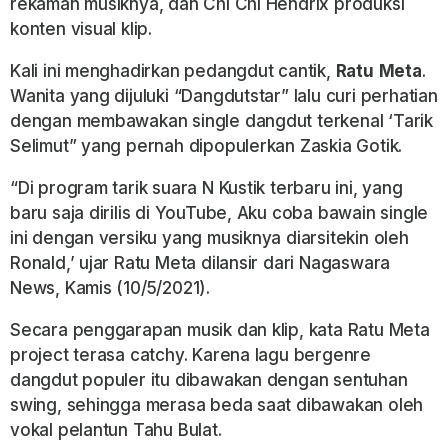
rekaman musiknya, dan Chi Chi Hendrix produksi
konten visual klip.
Kali ini menghadirkan pedangdut cantik,
Ratu
Meta
.
Wanita yang dijuluki “Dangdutstar” lalu curi perhatian
dengan membawakan single dangdut terkenal ‘Tarik
Selimut” yang pernah dipopulerkan Zaskia Gotik.
“Di program tarik suara N Kustik terbaru ini, yang
baru saja dirilis di YouTube, Aku coba bawain single
ini dengan versiku yang musiknya diarsitekin oleh
Ronald,’ ujar Ratu Meta dilansir dari Nagaswara
News, Kamis (10/5/2021).
Secara penggarapan musik dan klip, kata Ratu Meta
project terasa catchy. Karena lagu bergenre
dangdut populer itu dibawakan dengan sentuhan
swing, sehingga merasa beda saat dibawakan oleh
vokal pelantun Tahu Bulat.