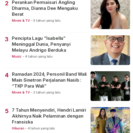
Perankan Permaisuri Angling
2
Dharma, Dianna Dee Mengaku
Berat
Movie & TV
-
5 tahun yang lalu
Pencipta Lagu “Isabella”
3
Meninggal Dunia, Penyanyi
Melayu Andrigo Berduka
Music
-
4 tahun yang lalu
Ramadan 2024, Personil Band Wali
4
Main Sinetron Perjalanan Nasib :
“TKP Para Wali”
Movie & TV
-
2 tahun yang lalu
7 Tahun Menyendiri, Hendri Lamiri
5
Akhirnya Naik Pelaminan dengan
Fransiska
Hiburan
-
4 tahun yang lalu