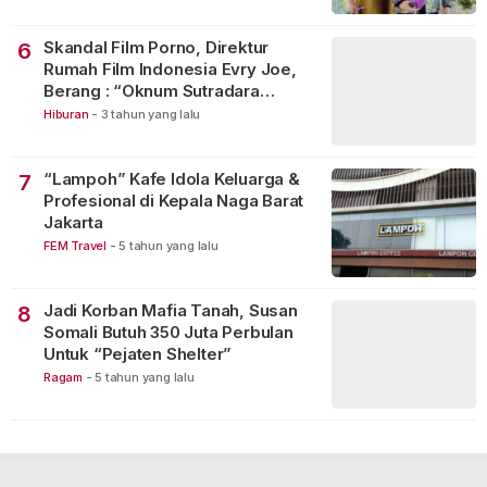
Skandal Film Porno, Direktur
6
Rumah Film Indonesia Evry Joe,
Berang : “Oknum Sutradara
Merusak Perfilman Indonesia”!
Hiburan
-
3 tahun yang lalu
“Lampoh” Kafe Idola Keluarga &
7
Profesional di Kepala Naga Barat
Jakarta
FEM Travel
-
5 tahun yang lalu
Jadi Korban Mafia Tanah, Susan
8
Somali Butuh 350 Juta Perbulan
Untuk “Pejaten Shelter”
Ragam
-
5 tahun yang lalu