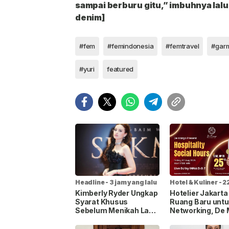
sampai berburu gitu,” imbuhnya lal
denim]
#fem
#femindonesia
#femtravel
#yuri
featured
Headline
-
3 jam yang lalu
Hotel & Kuliner
-
2
yang lalu
Kimberly Ryder Ungkap
Hotelier Jakart
Syarat Khusus
Ruang Baru untu
Sebelum Menikah Lagi,
Networking, De
Tak Ingin Salah Pilih
Gelar Hospitalit
Pasangan
Hours