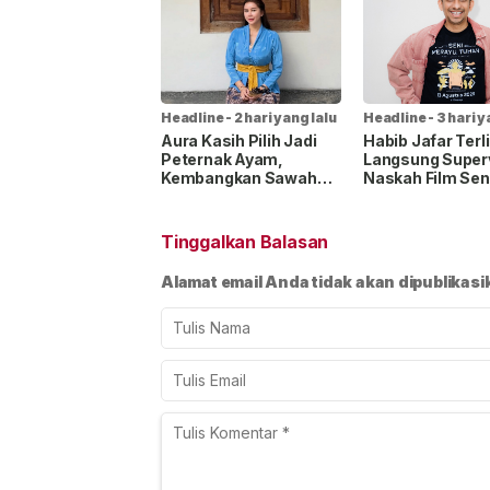
Headline
-
2 hari yang lalu
Headline
-
3 hari y
Aura Kasih Pilih Jadi
Habib Jafar Terl
Peternak Ayam,
Langsung Superv
Kembangkan Sawah
Naskah Film Sen
dan Kebun demi
Merayu Tuhan, 
Ketahanan Pangan
Keresahan Anak
Tinggalkan Balasan
Alamat email Anda tidak akan dipublikasi