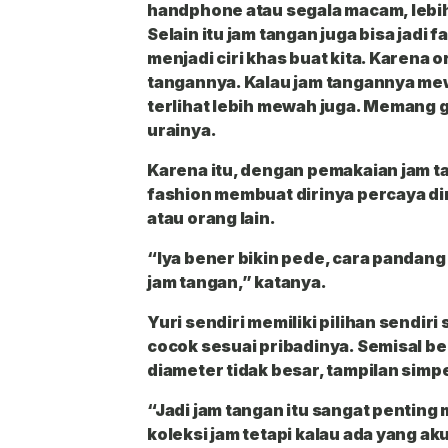
handphone atau segala macam, lebih 
Selain itu jam tangan juga bisa jadi f
menjadi ciri khas buat kita. Karena or
tangannya. Kalau jam tangannya mew
terlihat lebih mewah juga. Memang g
urainya.
Karena itu, dengan pemakaian jam t
fashion membuat dirinya percaya di
atau orang lain.
“Iya bener bikin pede, cara pandang 
jam tangan,” katanya.
Yuri sendiri memiliki pilihan sendiri 
cocok sesuai pribadinya. Semisal ben
diameter tidak besar, tampilan simp
“Jadi jam tangan itu sangat pentin
koleksi jam tetapi kalau ada yang ak