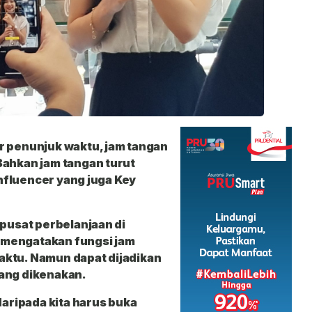
r penunjuk waktu, jam tangan
Bahkan jam tangan turut
influencer yang juga Key
 pusat perbelanjaan di
ri mengatakan fungsi jam
aktu. Namun dapat dijadikan
ang dikenakan.
daripada kita harus buka