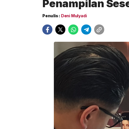
Penampilan Ses
Penulis :
Deni Mulyadi