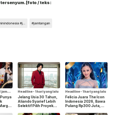
u tersenyum.
[foto / teks :
#garminindonesia #jamtangangarmin
#jamtangan
2 jam
Headline
-
1 hari yang lalu
Headline
-
1 hari yang lalu
a Punya
Jelang Usia 30 Tahun,
Felicia Juara The Icon
k
Aliando Syarief Lebih
Indonesia 2026, Bawa
 Margo
Selektif Pilih Proyek
Pulang Rp300 Juta,
y Social
dan Tak Ingin Buang
Mobil Listrik, dan
Waktu
Kontrak Rekaman