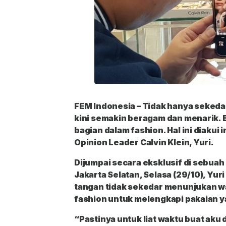
FEM Indonesia
– Tidak hanya sekeda
kini semakin beragam dan menarik. 
bagian dalam fashion. Hal ini diakui 
Opinion Leader Calvin Klein, Yuri.
Dijumpai secara eksklusif di sebuah
Jakarta Selatan, Selasa (29/10), Yu
tangan tidak sekedar menunjukan w
fashion untuk melengkapi pakaian y
“Pastinya untuk liat waktu buat aku 