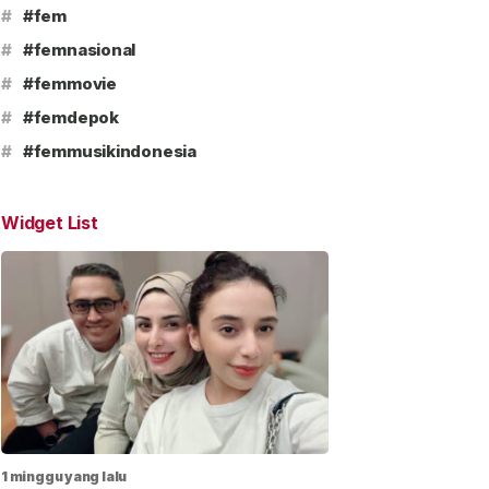
#
#fem
#
#femnasional
#
#femmovie
#
#femdepok
#
#femmusikindonesia
Widget List
1 minggu yang lalu