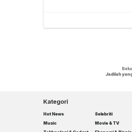
Belu
Jadilah yan
Kategori
Hot News
Selebriti
Music
Movie & TV