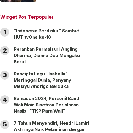
“Satu Nama Dua Hati”
Widget Pos Terpopuler
“Indonesia Berdzikir” Sambut
1
HUT tvOne ke-18
Perankan Permaisuri Angling
2
Dharma, Dianna Dee Mengaku
Berat
Pencipta Lagu “Isabella”
3
Meninggal Dunia, Penyanyi
Melayu Andrigo Berduka
Ramadan 2024, Personil Band
4
Wali Main Sinetron Perjalanan
Nasib : “TKP Para Wali”
7 Tahun Menyendiri, Hendri Lamiri
5
Akhirnya Naik Pelaminan dengan