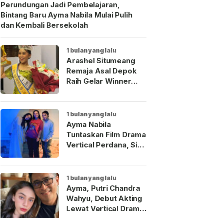
Perundungan Jadi Pembelajaran,
Bintang Baru Ayma Nabila Mulai Pulih
dan Kembali Bersekolah
1 bulan yang lalu
Arashel Situmeang
Remaja Asal Depok
Raih Gelar Winner
Duta Anak Indonesia
2026
1 bulan yang lalu
Ayma Nabila
Tuntaskan Film Drama
Vertical Perdana, Siap
Menjadi Wajah Baru
Aktris Muda
Indonesia
1 bulan yang lalu
Ayma, Putri Chandra
Wahyu, Debut Akting
Lewat Vertical Drama