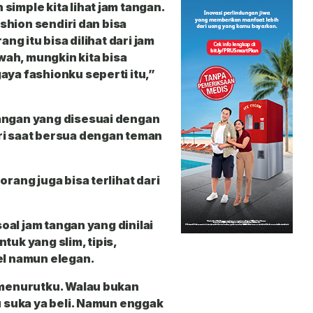
simple kita lihat jam tangan.
ashion sendiri dan bisa
ang itu bisa dilihat dari jam
ah, mungkin kita bisa
aya fashionku seperti itu,”
angan yang disesuai dengan
ri saat bersua dengan teman
orang juga bisa terlihat dari
soal jam tangan yang dinilai
tuk yang slim, tipis,
el namun elegan.
g menurutku. Walau bukan
u suka ya beli. Namun enggak