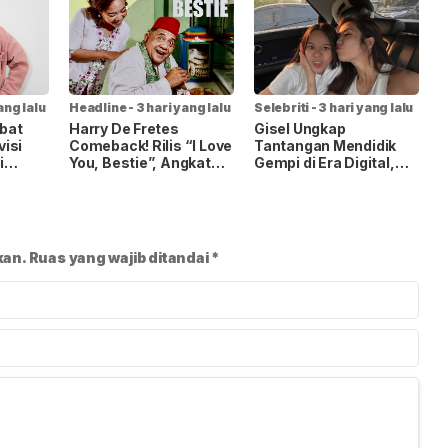
ang lalu
Headline
-
3 hari yang lalu
Selebriti
-
3 hari yang lalu
ibat
Harry De Fretes
Gisel Ungkap
isi
Comeback! Rilis “I Love
Tantangan Mendidik
i
You, Bestie”, Angkat
Gempi di Era Digital,
Angkat
Persahabatan Lewat
Pilih Bangun
 Muda
Warna Musik Gambang
Kepercayaan daripada
Kromong
Larangan
kan.
Ruas yang wajib ditandai
*