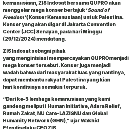
kemanusiaan,
ZIS Indosat
bersama
QUPRO
akan
menggelar mega konser bertajuk ‘
Sound of
Freedom’
(
Konser
Kemanusiaan
) untuk
Palestina
.
Konser yang akan digar di
Jakarta Convention
Center (JCC) Senayan, pada hari
Minggu
(29/12/2024) mendatang.
ZIS Indosat
sebagai pihak
yang
menginisiasi
mempercayakan
QUPRO
menjad
mega konser
tersebut. Konser juga menjadi
wadah bahwa dari masyarakat luas yang nantinya,
dapat
membantu rakyat
Palestina
yang kian
hari
kondisinya semakin terpuruk.
“Dari ke-5 lembaga kemanusiaan yang kami
gandeng meliputi
Human Initiative, Adara Relief,
Rumah Zakat, NU Care-LAZISNU
dan
Global
Humanity Network (GHN),
” ujar
Wakhid
Efendi
selaku
CEO ZIS