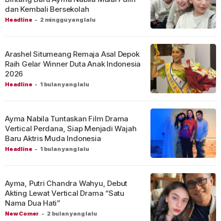
dan Kembali Bersekolah
Headline
-
2 minggu yang lalu
Arashel Situmeang Remaja Asal Depok
Raih Gelar Winner Duta Anak Indonesia
2026
Headline
-
1 bulan yang lalu
Ayma Nabila Tuntaskan Film Drama
Vertical Perdana, Siap Menjadi Wajah
Baru Aktris Muda Indonesia
Headline
-
1 bulan yang lalu
Ayma, Putri Chandra Wahyu, Debut
Akting Lewat Vertical Drama “Satu
Nama Dua Hati”
New Comer
-
2 bulan yang lalu