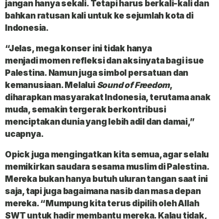
jangan hanya sekali. Tetapi
harus berkali-
kali dan
bahkan
ratusan kali
untuk ke
sejumlah
kota di
Indonesia.
“Jelas,
mega konser
ini tidak hanya
menjadi
momen refleksi
dan
aksi
nyata
bagi
isue
Palestina
. Namun juga simbol persatuan dan
kemanusiaan. Melalui
Sound of
Freedom
,
diharapkan masyarakat Indonesia, terutama anak
muda, semakin tergerak berkontribusi
menciptakan dunia yang lebih adil dan damai,”
ucapnya.
Opick
juga mengingatkan kita semua, agar selalu
memikirkan
saudara sesama
muslim di
Palestina
.
Mereka bukan hanya butuh uluran tangan saat ini
saja, tapi juga bagaimana nasib dan masa depan
mereka. “Mumpung kita terus dipilih oleh
Allah
SWT
untuk hadir membantu mereka. Kalau tidak,