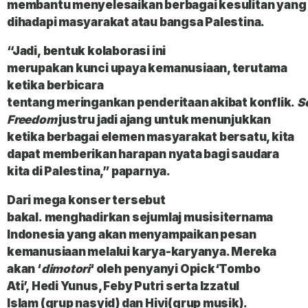
membantu
menyelesaikan
berbagai
kesulitan
yang
dihadapi
masyarakat
atau
bangsa Palestina.
“Jadi,
bentuk kolaborasi
ini
merupakan
kunci
upaya
kemanusiaan
, terutama
ketika berbicara
tentang
meringankan
penderitaan
akibat
konflik
.
S
Freedom
justru jadi ajang untuk menunjukkan
ketika berbagai elemen masyarakat bersatu, kita
dapat memberikan harapan nyata bagi saudara
kita di
Palestina
,” paparnya.
Dari mega konser tersebut
bakal.
menghadirkan
sejumlaj
musisi
ternama
Indonesia
yang akan menyampaikan pesan
kemanusiaan melalui karya-karyanya. Mereka
akan ‘
dimotori
‘ oleh penyanyi
Opick
‘
Tombo
Ati’, Hedi Yunus, Feby Putri
serta
Izzatul
Islam
(grup nasyid) dan
Hivi
(grup musik).