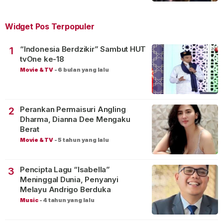
Widget Pos Terpopuler
“Indonesia Berdzikir” Sambut HUT
1
tvOne ke-18
Movie & TV
-
6 bulan yang lalu
Perankan Permaisuri Angling
2
Dharma, Dianna Dee Mengaku
Berat
Movie & TV
-
5 tahun yang lalu
Pencipta Lagu “Isabella”
3
Meninggal Dunia, Penyanyi
Melayu Andrigo Berduka
Music
-
4 tahun yang lalu