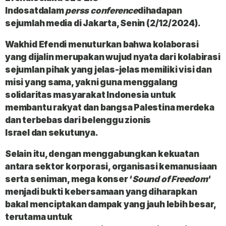
Indosat
dalam
perss
conference
dihadapan
sejumlah media di Jakarta, Senin (2/12/2024).
Wakhid Efendi
menuturkan bahwa kolaborasi
yang dijalin merupakan wujud nyata dari kolabirasi
sejumlan pihak yang jelas-jelas memiliki visi dan
misi yang sama, yakni guna menggalang
solidaritas masyarakat Indonesia untuk
membantu rakyat dan bangsa Palestina merdeka
dan terbebas dari
belenggu zionis
Israel
dan
sekutunya
.
Selain itu, dengan menggabungkan kekuatan
antara sektor korporasi, organisasi kemanusiaan
serta seniman, mega konser ‘
Sound of
Freedom
‘
menjadi bukti kebersamaan yang diharapkan
bakal menciptakan dampak yang jauh lebih besar,
terutama untuk