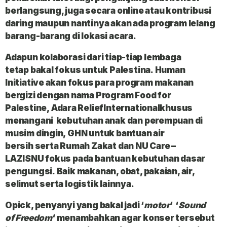
berlangsung, juga secara online atau kontribusi
daring maupun nantinya akan ada program lelang
barang-barang di lokasi acara.
Adapun
kolaborasi
dari tiap-tiap lembaga
tetap
bakal fokus
untuk
Palestina
.
Human
Initiative
akan fokus para program makanan
bergizi dengan nama
Program Food
for
Palestine
,
Adara ReliefInternational
khusus
menangani
kebutuhan anak
dan
perempuan
di
musim dingin,
GHN
untuk
bantuan air
bersih
serta
Rumah
Zakat
dan
NU Care –
LAZISNU
fokus pada
bantuan kebutuhan dasar
pengungsi.
Baik
makanan, obat, pakaian, air,
selimut
serta
logistik
lainnya.
Opick
, penyanyi yang bakal jadi ‘
motor
‘ ‘
Sound
of
Freedom
‘ menambahkan agar konser tersebut