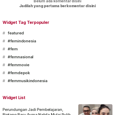
Belum ada komentar disini
Jadilah yang pertama berkomentar disini
Widget Tag Terpopuler
#
featured
#
#femindonesia
#
#fem
#
#femnasional
#
#femmovie
#
#femdepok
#
#femmusikindonesia
Widget List
Perundungan Jadi Pembelajaran,
Bintang Baru Ayma Nabila Mulai Pulih