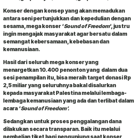
Konser dengan konsep yang akan memadukan
antara seni pertunjukkan dan kepedulian dengan
sesama, mega konser ‘
Sound
of Freedom
‘, justru
ingin mengajak masyarakat agar bersatu dalam
semangat kebersamaan, kebebasan dan
kemanusiaan.
Hasil dari seluruh mega konser yang
menargetkan
10.400 penonton
yang dalam dua
sesi penampilan itu, bisa meraih
target donasi Rp
2,5
milia
r yang seluruhnya bakal disalurkan
kepada masyarakat Palestina melalui lembaga-
lembaga kemanusiaan yang ada dan terlibat dalam
acara ‘
Sound of Freedom’.
Sedangkan untuk proses penggalangan dana
dilakukan secara transparan. Baik itu melalui
pembelian tiket bagi pengunjung saat konser