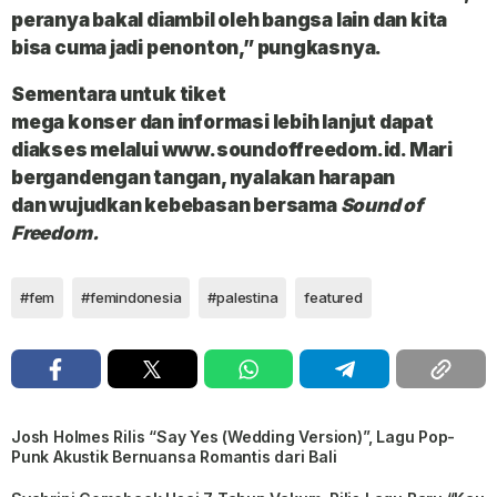
peranya bakal diambil oleh bangsa lain dan kita
bisa cuma jadi penonton,” pungkasnya.
Sementara untuk
tiket
mega
konser
dan
informasi
lebih lanjut dapat
diakses melalui
www.soundoffreedom.id
. Mari
bergandengan tangan, nyalakan harapan
dan
wujudkan kebebasan
bersama
Sound of
Freedom.
#fem
#femindonesia
#palestina
featured
Josh Holmes Rilis “Say Yes (Wedding Version)”, Lagu Pop-
Punk Akustik Bernuansa Romantis dari Bali