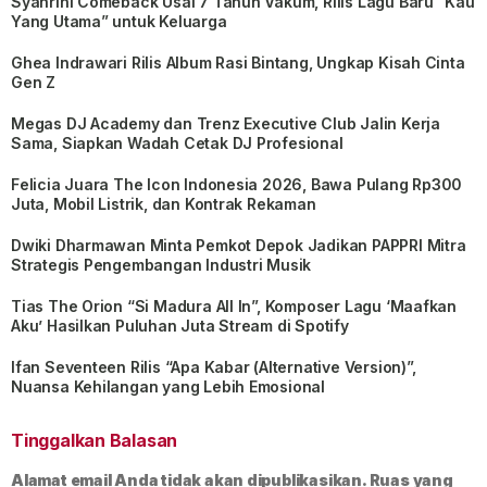
Syahrini Comeback Usai 7 Tahun Vakum, Rilis Lagu Baru “Kau
Yang Utama” untuk Keluarga
Ghea Indrawari Rilis Album Rasi Bintang, Ungkap Kisah Cinta
Gen Z
Megas DJ Academy dan Trenz Executive Club Jalin Kerja
Sama, Siapkan Wadah Cetak DJ Profesional
Felicia Juara The Icon Indonesia 2026, Bawa Pulang Rp300
Juta, Mobil Listrik, dan Kontrak Rekaman
Dwiki Dharmawan Minta Pemkot Depok Jadikan PAPPRI Mitra
Strategis Pengembangan Industri Musik
Tias The Orion “Si Madura All In”, Komposer Lagu ‘Maafkan
Aku’ Hasilkan Puluhan Juta Stream di Spotify
Ifan Seventeen Rilis “Apa Kabar (Alternative Version)”,
Nuansa Kehilangan yang Lebih Emosional
Tinggalkan Balasan
Alamat email Anda tidak akan dipublikasikan.
Ruas yang