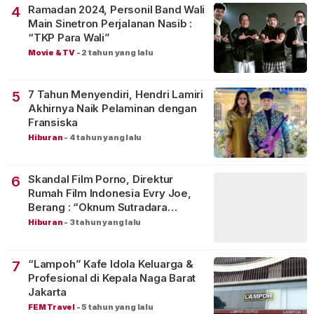
Ramadan 2024, Personil Band Wali
4
Main Sinetron Perjalanan Nasib :
“TKP Para Wali”
Movie & TV
-
2 tahun yang lalu
7 Tahun Menyendiri, Hendri Lamiri
5
Akhirnya Naik Pelaminan dengan
Fransiska
Hiburan
-
4 tahun yang lalu
Skandal Film Porno, Direktur
6
Rumah Film Indonesia Evry Joe,
Berang : “Oknum Sutradara
Merusak Perfilman Indonesia”!
Hiburan
-
3 tahun yang lalu
“Lampoh” Kafe Idola Keluarga &
7
Profesional di Kepala Naga Barat
Jakarta
FEM Travel
-
5 tahun yang lalu