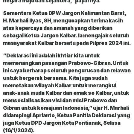
negara maju dan sejahtera,” paparnya.
Sementara Ketua DPW Jargon Kalimantan Barat,
H. Marhali Ilyas, SH, mengucapkan terima kasih
atas kepercaya dan amanah yang diberikan
sebagai Ketua Jargon Kalbar. Ia mengajak seluruh
masayarakat Kalbar bersatu pada Pilpres 2024 ini.
“Deklarasi ini adalah ikhtiar kita untuk
memenangkan pasangan Prabowo-Gibran. Untuk
ini saya berharap seluruh pengurusan dan relawan
untuk bergerak bersama. Kita juga sudah
memetakan wilayah Kalbar untuk merangkul
anak-anak muda Kalbar dan emak se Kalbar, untuk
mensosialisasikan visi dan misi Prabowo dan
Gibran untuk kemajuan Indonesia,” ujar H. Marhali
didampingi Aprianto, Ketua Panitia Deklarasi yang
juga Ketua DPD Jargon Kota Pontianak, Selasa
(16/1/2024).