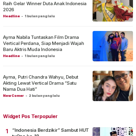
Raih Gelar Winner Duta Anak Indonesia
2026
Headline
-
1 bulan yang lalu
Ayma Nabila Tuntaskan Film Drama
Vertical Perdana, Siap Menjadi Wajah
Baru Aktris Muda Indonesia
Headline
-
1 bulan yang lalu
Ayma, Putri Chandra Wahyu, Debut
Akting Lewat Vertical Drama “Satu
Nama Dua Hati”
New Comer
-
2 bulan yang lalu
Widget Pos Terpopuler
“Indonesia Berdzikir” Sambut HUT
1