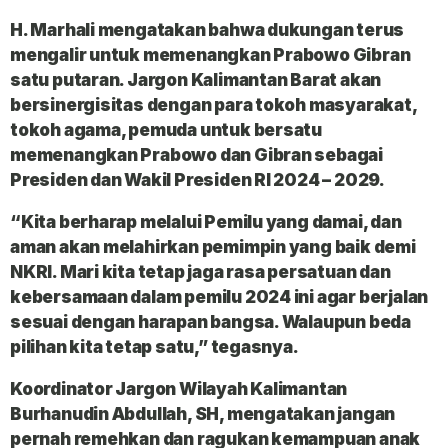
H. Marhali mengatakan bahwa dukungan terus
mengalir untuk memenangkan Prabowo Gibran
satu putaran. Jargon Kalimantan Barat akan
bersinergisitas dengan para tokoh masyarakat,
tokoh agama, pemuda untuk bersatu
memenangkan Prabowo dan Gibran sebagai
Presiden dan Wakil Presiden RI 2024 – 2029.
“Kita berharap melalui Pemilu yang damai, dan
aman akan melahirkan pemimpin yang baik demi
NKRI. Mari kita tetap jaga rasa persatuan dan
kebersamaan dalam pemilu 2024 ini agar berjalan
sesuai dengan harapan bangsa. Walaupun beda
pilihan kita tetap satu,” tegasnya.
Koordinator Jargon Wilayah Kalimantan
Burhanudin Abdullah, SH, mengatakan jangan
pernah remehkan dan ragukan kemampuan anak