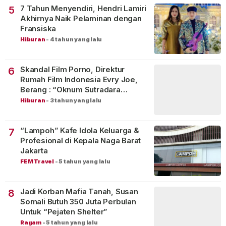
7 Tahun Menyendiri, Hendri Lamiri
5
Akhirnya Naik Pelaminan dengan
Fransiska
Hiburan
-
4 tahun yang lalu
Skandal Film Porno, Direktur
6
Rumah Film Indonesia Evry Joe,
Berang : “Oknum Sutradara
Merusak Perfilman Indonesia”!
Hiburan
-
3 tahun yang lalu
“Lampoh” Kafe Idola Keluarga &
7
Profesional di Kepala Naga Barat
Jakarta
FEM Travel
-
5 tahun yang lalu
Jadi Korban Mafia Tanah, Susan
8
Somali Butuh 350 Juta Perbulan
Untuk “Pejaten Shelter”
Ragam
-
5 tahun yang lalu