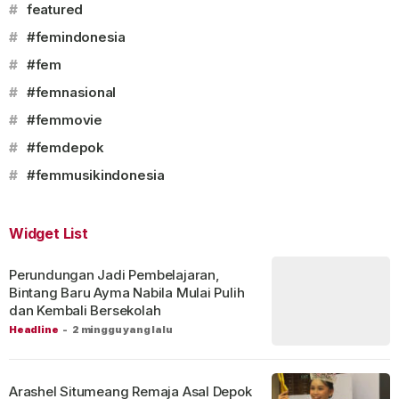
#
featured
#
#femindonesia
#
#fem
#
#femnasional
#
#femmovie
#
#femdepok
#
#femmusikindonesia
Widget List
Perundungan Jadi Pembelajaran,
Bintang Baru Ayma Nabila Mulai Pulih
dan Kembali Bersekolah
Headline
-
2 minggu yang lalu
Arashel Situmeang Remaja Asal Depok