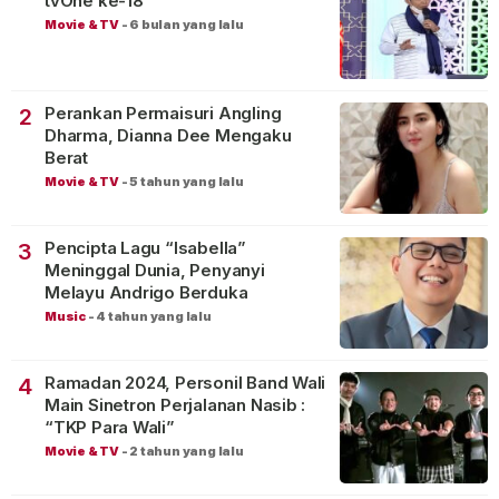
tvOne ke-18
Movie & TV
-
6 bulan yang lalu
Perankan Permaisuri Angling
2
Dharma, Dianna Dee Mengaku
Berat
Movie & TV
-
5 tahun yang lalu
Pencipta Lagu “Isabella”
3
Meninggal Dunia, Penyanyi
Melayu Andrigo Berduka
Music
-
4 tahun yang lalu
Ramadan 2024, Personil Band Wali
4
Main Sinetron Perjalanan Nasib :
“TKP Para Wali”
Movie & TV
-
2 tahun yang lalu