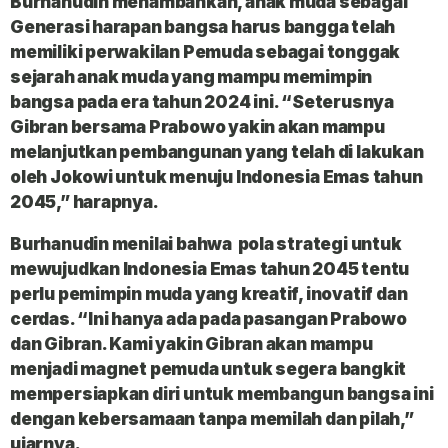
Burhanudin menambahkan, anak muda sebagai
Generasi harapan bangsa harus bangga telah
memiliki perwakilan Pemuda sebagai tonggak
sejarah anak muda yang mampu memimpin
bangsa pada era tahun 2024 ini. “Seterusnya
Gibran bersama Prabowo yakin akan mampu
melanjutkan pembangunan yang telah di lakukan
oleh Jokowi untuk menuju Indonesia Emas tahun
2045,” harapnya.
Burhanudin menilai bahwa pola strategi untuk
mewujudkan Indonesia Emas tahun 2045 tentu
perlu pemimpin muda yang kreatif, inovatif dan
cerdas. “Ini hanya ada pada pasangan Prabowo
dan Gibran. Kami yakin Gibran akan mampu
menjadi magnet pemuda untuk segera bangkit
mempersiapkan diri untuk membangun bangsa ini
dengan kebersamaan tanpa memilah dan pilah,”
ujarnya.