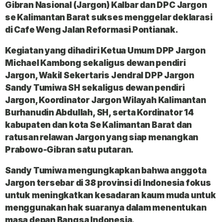
Gibran Nasional (Jargon) Kalbar dan DPC Jargon
se Kalimantan Barat sukses menggelar deklarasi
di Cafe Weng Jalan Reformasi Pontianak.
Kegiatan yang dihadiri Ketua Umum DPP Jargon
Michael Kambong sekaligus dewan pendiri
Jargon, Wakil Sekertaris Jendral DPP Jargon
Sandy Tumiwa SH sekaligus dewan pendiri
Jargon, Koordinator Jargon Wilayah Kalimantan
Burhanudin Abdullah, SH, serta Kordinator 14
kabupaten dan kota Se Kalimantan Barat dan
ratusan relawan Jargon yang siap menangkan
Prabowo-Gibran satu putaran.
Sandy Tumiwa mengungkapkan bahwa anggota
Jargon tersebar di 38 provinsi di Indonesia fokus
untuk meningkatkan kesadaran kaum muda untuk
menggunakan hak suaranya dalam menentukan
masa depan Bangsa Indonesia.