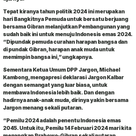
Tepat kiranya tahun politik 2024 ini merupakan
hari Bangkitnya Pemuda untuk bersatu berjuang
bersama Gibran melanjutkan Pembangunan yang
sudah baik ini untuk menuju Indonesis emas 2024.
“Dipundak pemuda curahan harapan bangsa dan
di pundak Gibran, harapan anak muda untuk
memimpin bangsa ini,” ungkapnya.
Sementara Ketua Umum DPP Jargon, Michael
Kambong, mengapresi deklarasi Jargon Kalbar
dengan semangat yang luar biasa, untuk
membawa Indonesia lebih baik. Dan dengan
hadirnya anak-anak muda, dirinya yakin bersama
Jargon menang sekali putaran.
“Pemilu 2024 adalah penentu Indonesia emas
2045. Untuk itu, Pemilu 14 Februari 2024 mari kita
menangkan Prabowo-Gibran sekali putaran,