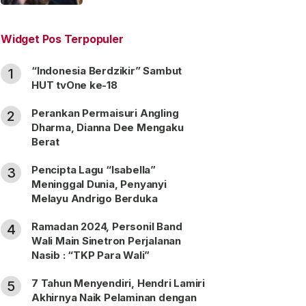
“Satu Nama Dua Hati”
Widget Pos Terpopuler
“Indonesia Berdzikir” Sambut
1
HUT tvOne ke-18
Perankan Permaisuri Angling
2
Dharma, Dianna Dee Mengaku
Berat
Pencipta Lagu “Isabella”
3
Meninggal Dunia, Penyanyi
Melayu Andrigo Berduka
Ramadan 2024, Personil Band
4
Wali Main Sinetron Perjalanan
Nasib : “TKP Para Wali”
7 Tahun Menyendiri, Hendri Lamiri
5
Akhirnya Naik Pelaminan dengan