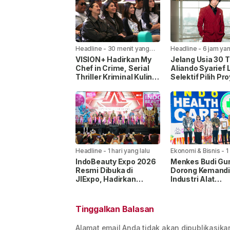
Headline
-
30 menit yang
Headline
-
6 jam yan
lalu
VISION+ Hadirkan My
Jelang Usia 30 
Chef in Crime, Serial
Aliando Syarief 
Thriller Kriminal Kuliner
Selektif Pilih Pr
Pertama di Indonesia
dan Tak Ingin B
Waktu
Headline
-
1 hari yang lalu
Ekonomi & Bisnis
-
1
yang lalu
IndoBeauty Expo 2026
Menkes Budi Gu
Resmi Dibuka di
Dorong Kemandi
JIExpo, Hadirkan
Industri Alat
Pelaku Industri
Kesehatan di
Kecantikan dari 8
IndoHealthcare
Negara
Gakeslab Expo 
Tinggalkan Balasan
Alamat email Anda tidak akan dipublikasika