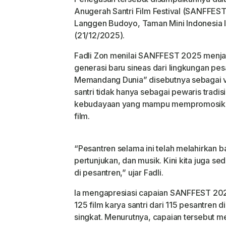
Anugerah Santri Film Festival (SANFFEST
Langgen Budoyo, Taman Mini Indonesia I
(21/12/2025).
Fadli Zon menilai SANFFEST 2025 menja
generasi baru sineas dari lingkungan pes
Memandang Dunia” disebutnya sebagai 
santri tidak hanya sebagai pewaris tradisi
kebudayaan yang mampu mempromosikan n
film.
“Pesantren selama ini telah melahirkan b
pertunjukan, dan musik. Kini kita juga 
di pesantren,” ujar Fadli.
Ia mengapresiasi capaian SANFFEST 20
125 film karya santri dari 115 pesantren d
singkat. Menurutnya, capaian tersebut men