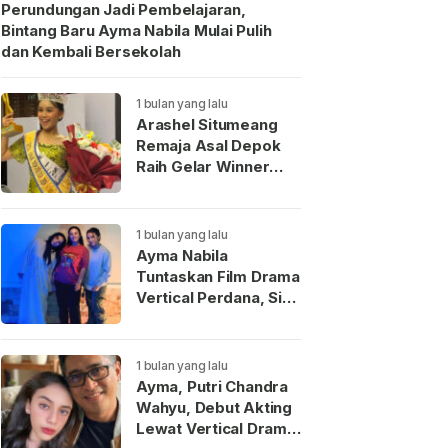
Perundungan Jadi Pembelajaran,
Bintang Baru Ayma Nabila Mulai Pulih
dan Kembali Bersekolah
1 bulan yang lalu
Arashel Situmeang
Remaja Asal Depok
Raih Gelar Winner
Duta Anak Indonesia
2026
1 bulan yang lalu
Ayma Nabila
Tuntaskan Film Drama
Vertical Perdana, Siap
Menjadi Wajah Baru
Aktris Muda
Indonesia
1 bulan yang lalu
Ayma, Putri Chandra
Wahyu, Debut Akting
Lewat Vertical Drama