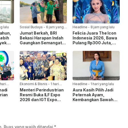
g lalu
Sosial Budaya
-
6 jam yang
Headline
-
8 jam yang lalu
lalu
Tahun,
Jumat Berkah, BRI
Felicia Juara The Icon
Lebih
Bekasi Harapan Indah
Indonesia 2026, Bawa
oyek
Gaungkan Semangat
Pulang Rp300 Juta,
uang
Berbagi Untuk
Mobil Listrik, dan
Masyarakat
Kontrak Rekaman
 hari
Ekonomi & Bisnis
-
1 hari
Headline
-
1 hari yang lalu
yang lalu
nadi
Menteri Perindustrian
Aura Kasih Pilih Jadi
rian
Resmi Buka ILF Expo
Peternak Ayam,
2026 dan IGT Expo
Kembangkan Sawah
2026, Dorong Industri
dan Kebun demi
Kulit hingga Tekstil
Ketahanan Pangan
2026
Tembus Pasar Global
n.
Ruas yang wajib ditandai
*