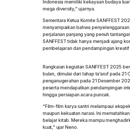
Indonesia memiliki kekayaan budaya luar
mega diversity,” ujarnya.
Sementara Ketua Komite SANFFEST 202
menyampaikan bahwa penyelenggaraan 
perjalanan panjang yang penuh tantang
SANFFEST tidak hanya menjadi ajang komp
pembelajaran dan pendampingan kreatif b
Rangkaian kegiatan SANFFEST 2025 ber
bulan, dimulai dari tahap ta’aruf pada 2
penganugerahan pada 21 Desember 2025
peserta mendapatkan pendampingan intens
hingga persiapan acara puncak.
“Film-film karya santri melampaui ekspekta
maupun kekuatan narasi. Ini mematahkan
belajar kitab. Mereka mampu menghadirk
kuat,” ujar Neno.