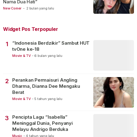
Nama Dua Hati”
New Comer
-
2 bulan yang lalu
Widget Pos Terpopuler
“Indonesia Berdzikir” Sambut HUT
1
tvOne ke-18
Movie & TV
-
6 bulan yang lalu
Perankan Permaisuri Angling
2
Dharma, Dianna Dee Mengaku
Berat
Movie & TV
-
5 tahun yang lalu
Pencipta Lagu “Isabella”
3
Meninggal Dunia, Penyanyi
Melayu Andrigo Berduka
Music
-
4 tahun yang lalu