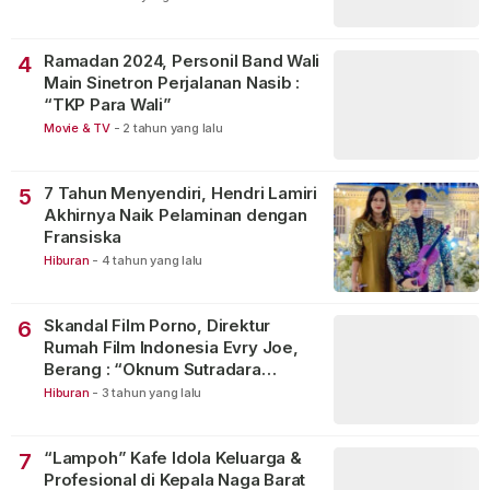
Ramadan 2024, Personil Band Wali
4
Main Sinetron Perjalanan Nasib :
“TKP Para Wali”
Movie & TV
-
2 tahun yang lalu
7 Tahun Menyendiri, Hendri Lamiri
5
Akhirnya Naik Pelaminan dengan
Fransiska
Hiburan
-
4 tahun yang lalu
Skandal Film Porno, Direktur
6
Rumah Film Indonesia Evry Joe,
Berang : “Oknum Sutradara
Merusak Perfilman Indonesia”!
Hiburan
-
3 tahun yang lalu
“Lampoh” Kafe Idola Keluarga &
7
Profesional di Kepala Naga Barat