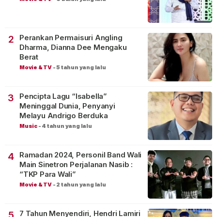
Perankan Permaisuri Angling
2
Dharma, Dianna Dee Mengaku
Berat
Movie & TV
-
5 tahun yang lalu
Pencipta Lagu “Isabella”
3
Meninggal Dunia, Penyanyi
Melayu Andrigo Berduka
Music
-
4 tahun yang lalu
Ramadan 2024, Personil Band Wali
4
Main Sinetron Perjalanan Nasib :
“TKP Para Wali”
Movie & TV
-
2 tahun yang lalu
7 Tahun Menyendiri, Hendri Lamiri
5