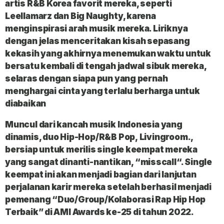
artis R&B Korea favorit mereka, seperti
Leellamarz dan Big Naughty, karena
menginspirasi arah musik mereka. Liriknya
dengan jelas menceritakan kisah sepasang
kekasih yang akhirnya menemukan waktu untuk
bersatu kembali di tengah jadwal sibuk mereka,
selaras dengan siapa pun yang pernah
menghargai cinta yang terlalu berharga untuk
diabaikan
Muncul dari kancah musik Indonesia yang
dinamis, duo Hip-Hop/R&B Pop,
Livingroom
.,
bersiap untuk merilis single keempat mereka
yang sangat dinanti-nantikan, “
misscall
“. Single
keempat ini akan menjadi bagian dari lanjutan
perjalanan karir mereka setelah berhasil menjadi
pemenang “Duo/Group/Kolaborasi Rap Hip Hop
Terbaik” di AMI Awards ke-25 di tahun 2022.