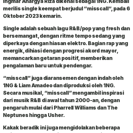
Ingmar Anargya Riza dikenal sebagai 1NG. Kembali
merilis single keempat berjudul “
misscall
“, pada 6
Oktober 2023 kemarin.
Single adalah sebuah lagu R&B/pop yang fresh dan
bersemangat, dengan ritme tempo sedang yang
diperkaya dengan hiasan elektro. Bagian rap yang
energik, dihiasi dengan progresi akord mayor,
memancarkan getaran positif, memberikan
pengalaman baru untuk pendengar.
“misscall” juga diaransemen dengan indah oleh
1NG & Liam Amadeo dan diproduksi oleh 1NG.
Secara musikal, “
misscall
” mengambil inspirasi
dari musik R&B di awal tahun 2000-an, dengan
pengaruh mulai dari Pharrell Williams dan The
Neptunes hingga Usher.
Kakak beradik ini juga mengidolakan beberapa