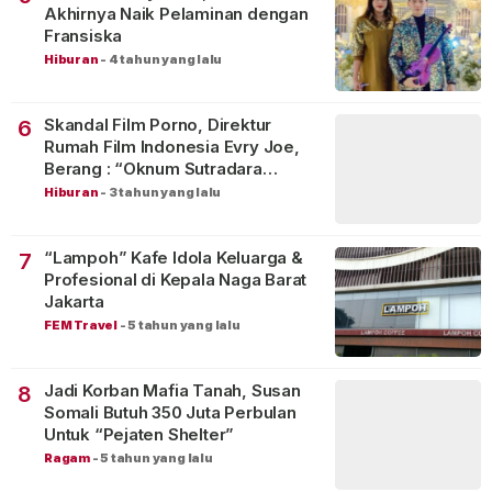
Akhirnya Naik Pelaminan dengan
Fransiska
Hiburan
-
4 tahun yang lalu
Skandal Film Porno, Direktur
6
Rumah Film Indonesia Evry Joe,
Berang : “Oknum Sutradara
Merusak Perfilman Indonesia”!
Hiburan
-
3 tahun yang lalu
“Lampoh” Kafe Idola Keluarga &
7
Profesional di Kepala Naga Barat
Jakarta
FEM Travel
-
5 tahun yang lalu
Jadi Korban Mafia Tanah, Susan
8
Somali Butuh 350 Juta Perbulan
Untuk “Pejaten Shelter”
Ragam
-
5 tahun yang lalu