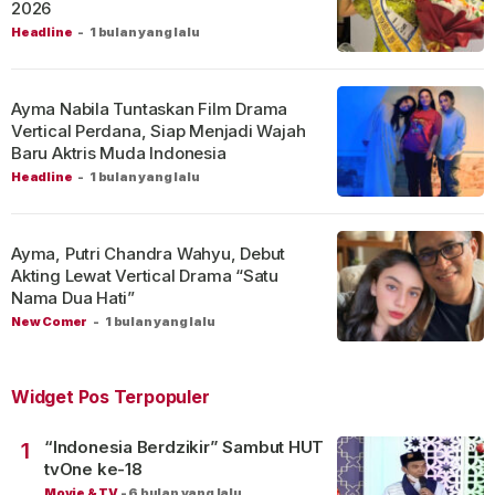
2026
Headline
-
1 bulan yang lalu
Ayma Nabila Tuntaskan Film Drama
Vertical Perdana, Siap Menjadi Wajah
Baru Aktris Muda Indonesia
Headline
-
1 bulan yang lalu
Ayma, Putri Chandra Wahyu, Debut
Akting Lewat Vertical Drama “Satu
Nama Dua Hati”
New Comer
-
1 bulan yang lalu
Widget Pos Terpopuler
“Indonesia Berdzikir” Sambut HUT
1
tvOne ke-18
Movie & TV
-
6 bulan yang lalu