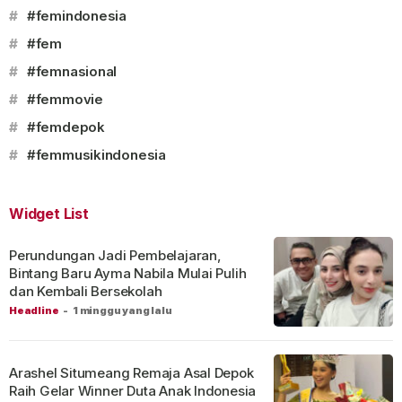
#
#femindonesia
#
#fem
#
#femnasional
#
#femmovie
#
#femdepok
#
#femmusikindonesia
Widget List
Perundungan Jadi Pembelajaran,
Bintang Baru Ayma Nabila Mulai Pulih
dan Kembali Bersekolah
Headline
-
1 minggu yang lalu
Arashel Situmeang Remaja Asal Depok
Raih Gelar Winner Duta Anak Indonesia